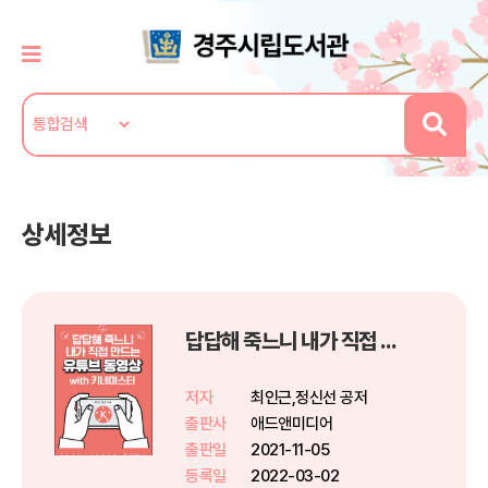
상세정보
답답해 죽느니 내가 직접 만드는 유튜브동영상 with 키네마스터
저자
최인근,정신선 공저
출판사
애드앤미디어
출판일
2021-11-05
등록일
2022-03-02