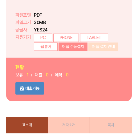
파일포맷
PDF
파일크기
30MB
공급사
YES24
지원기기
PC
PHONE
TABLET
웹뷰어
어플 수동설치
어플 설치 안내
현황
보유
1
대출
0
예약
0
대출가능
책소개
저자소개
목차