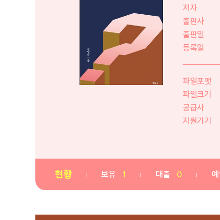
저자
출판사
출판일
등록일
파일포맷
파일크기
공급사
지원기기
현황
보유
1
대출
0
예