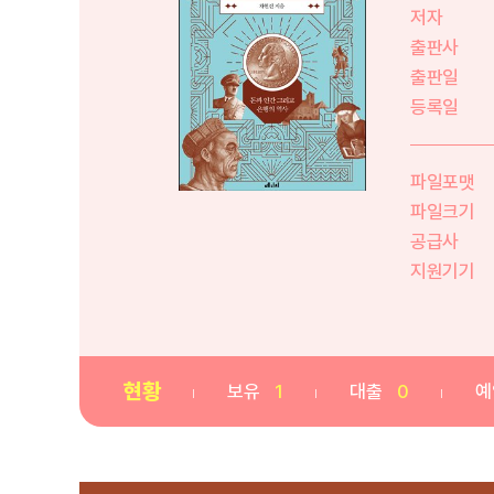
저자
출판사
출판일
등록일
파일포맷
파일크기
공급사
지원기기
현황
보유
1
대출
0
예