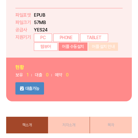
파일포맷
EPUB
파일크기
57MB
공급사
YES24
지원기기
PC
PHONE
TABLET
웹뷰어
어플 수동설치
어플 설치 안내
현황
보유
1
대출
0
예약
0
대출가능
책소개
저자소개
목차