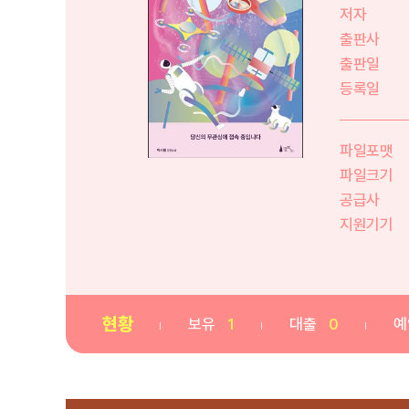
저자
출판사
출판일
등록일
파일포맷
파일크기
공급사
지원기기
현황
보유
1
대출
0
예