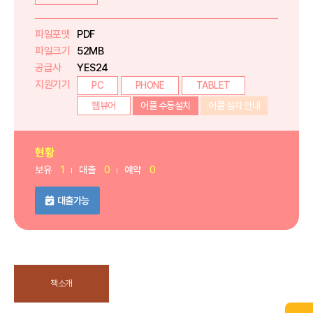
파일포맷
PDF
파일크기
52MB
공급사
YES24
지원기기
PC
PHONE
TABLET
웹뷰어
어플 수동설치
어플 설치 안내
현황
보유
1
대출
0
예약
0
대출가능
책소개