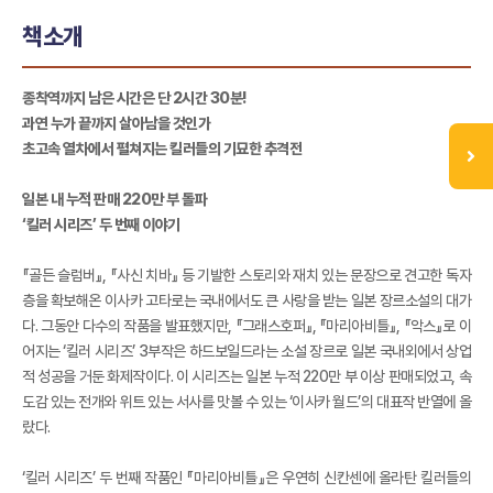
책소개
종착역까지 남은 시간은 단 2시간 30분!
과연 누가 끝까지 살아남을 것인가
초고속 열차에서 펼쳐지는 킬러들의 기묘한 추격전
일본 내 누적 판매 220만 부 돌파
‘킬러 시리즈’ 두 번째 이야기
『골든 슬럼버』, 『사신 치바』 등 기발한 스토리와 재치 있는 문장으로 견고한 독자
층을 확보해온 이사카 고타로는 국내에서도 큰 사랑을 받는 일본 장르소설의 대가
다. 그동안 다수의 작품을 발표했지만, 『그래스호퍼』, 『마리아비틀』, 『악스』로 이
어지는 ‘킬러 시리즈’ 3부작은 하드보일드라는 소설 장르로 일본 국내외에서 상업
적 성공을 거둔 화제작이다. 이 시리즈는 일본 누적 220만 부 이상 판매되었고, 속
도감 있는 전개와 위트 있는 서사를 맛볼 수 있는 ‘이사카 월드’의 대표작 반열에 올
랐다.
‘킬러 시리즈’ 두 번째 작품인 『마리아비틀』은 우연히 신칸센에 올라탄 킬러들의