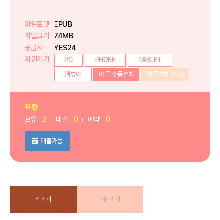
파일포맷
EPUB
파일크기
74MB
공급사
YES24
지원기기
PC
PHONE
TABLET
웹뷰어
어플 수동설치
어플 설치 안내
현황
보유
2
대출
0
예약
0
대출가능
책소개
저자소개