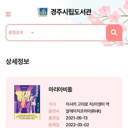
상세정보
마리아비틀
저자
이사카 고타로 저/이영미 역
출판사
알에이치코리아(RHK)
출판일
2021-09-13
등록일
2022-03-02