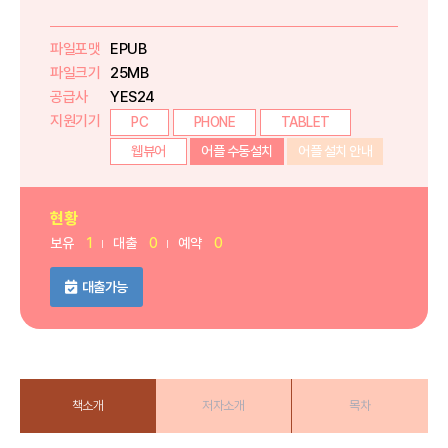
파일포맷
EPUB
파일크기
25MB
공급사
YES24
지원기기
PC
PHONE
TABLET
웹뷰어
어플 수동설치
어플 설치 안내
현황
보유
1
대출
0
예약
0
대출가능
책소개
저자소개
목차