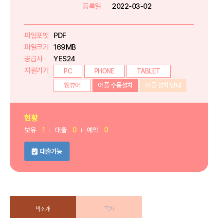
등록일
2022-03-02
파일포맷
PDF
파일크기
169MB
공급사
YES24
지원기기
PC
PHONE
TABLET
웹뷰어
어플 수동설치
어플 설치 안내
현황
보유
1
대출
0
예약
0
대출가능
책소개
목차