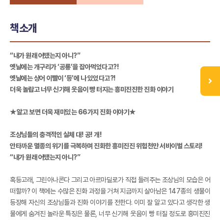
책소개
“내가 원래 어땠는지 아니?”
옛날에는 개구리가 ‘공룡’을 잡아먹었다고?!
옛날에는 상어 이빨이 ‘등’에 나 있었다고?!
더욱 놀랍고 너무 신기해 웃음이 빵 터지는 흥미진진한 진화 이야기
★알고 보면 더욱 재미있는 66가지 진화 이야기★
조상님들의 충격적인 실체 대! 공! 개!
안타까운 멸종의 위기를 극복하며 진화한 흥미진진 위험천만 서바이벌 스토리!
“내가 원래 어땠는지 아니?”
혹등고래, 그린아나콘다 그리고 아르마딜로가 직접 들려주는 조상님의 모습은 어
떠할까? 이 책에는 수많은 진화 과정을 거쳐 지금까지 살아남은 147종의 생물이
등장해 자신의 조상님들과 진화 이야기를 전한다. 이미 잘 알고 있다고 생각한 생
물에게 숨겨진 놀라운 특징은 물론, 너무 신기해 웃음이 빵 터질 정도로 흥미진진