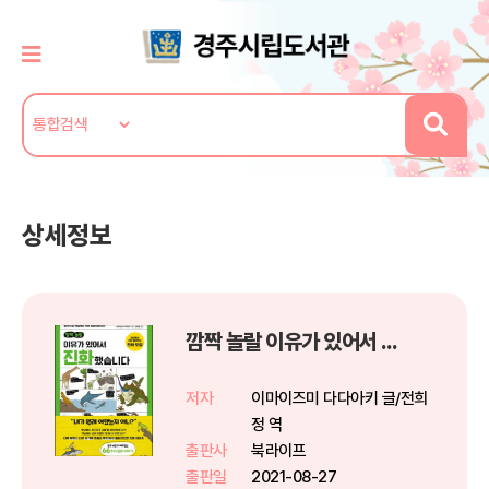
상세정보
깜짝 놀랄 이유가 있어서 진화했습니다
저자
이마이즈미 다다아키 글/전희
정 역
출판사
북라이프
출판일
2021-08-27