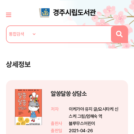
상세정보
알쏭달쏭 상담소
저자
이케가야 유지 글/요시타케 신
스케 그림/엄혜숙 역
출판사
블루무스어린이
출판일
2021-04-26