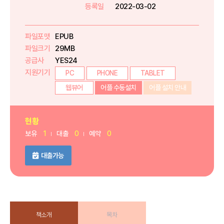
등록일
2022-03-02
파일포맷
EPUB
파일크기
29MB
공급사
YES24
지원기기
PC
PHONE
TABLET
웹뷰어
어플 수동설치
어플 설치 안내
현황
보유
1
대출
0
예약
0
대출가능
책소개
목차