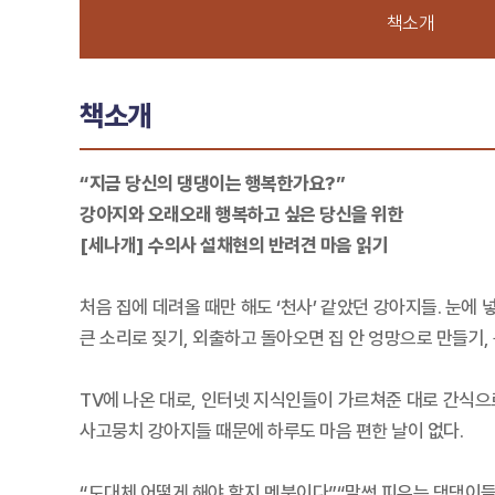
책소개
책소개
“지금 당신의 댕댕이는 행복한가요?”
강아지와 오래오래 행복하고 싶은 당신을 위한
[세나개] 수의사 설채현의 반려견 마음 읽기
처음 집에 데려올 때만 해도 ‘천사’ 같았던 강아지들. 눈
큰 소리로 짖기, 외출하고 돌아오면 집 안 엉망으로 만들기,
TV에 나온 대로, 인터넷 지식인들이 가르쳐준 대로 간식
사고뭉치 강아지들 때문에 하루도 마음 편한 날이 없다.
“도대체 어떻게 해야 할지 멘붕이다”“말썽 피우는 댕댕이들