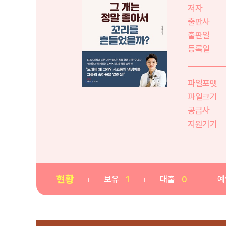
저자
출판사
출판일
등록일
파일포맷
파일크기
공급사
지원기기
현황
보유
1
대출
0
예