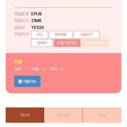
파일포맷
EPUB
파일크기
21MB
공급사
YES24
지원기기
PC
PHONE
TABLET
웹뷰어
어플 수동설치
어플 설치 안내
현황
보유
1
대출
0
예약
0
대출가능
책소개
저자소개
목차