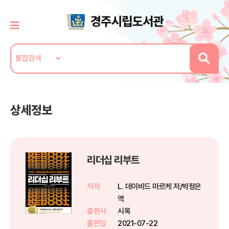
상세정보
리더십 리부트
저자
L. 데이비드 마르케 저/박정은
역
출판사
시목
출판일
2021-07-22