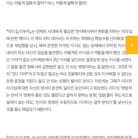
더는 어떻게 일해야 할까? 아니, 어떻게 말해야 할까!
『리더십 리부트』는 언택트 시대에 꼭 필요한 ‘언어에서부터 변화를 꾀하는’ 리더십
에 관한 책이다. 이 책의 저자 데이비드 마르케는 1999년 핵잠수함 산타페호 함장
으로 부임했을 당시, 배와 관련한 아무런 지식도 없는 상태에서 무작정 지시부터
내리려 하는 자신의 모습을 발견한다. 어떻게든 리더로서 역할을 해야 했던 그는 ‘2
단 기어’가 없는 산타페호에서 2단 기어를 넣으라는 얼토당토 않는 지시를 내렸다.
그 말을 들은 항해사와 갑판원은 말도 안 되는 명령이라는 걸 알면서도 그대로 따
라 “2단 기어!”라고 외쳤고 함교는 이내 조용해지며 선원 모두가 어찌할 수 없다는
듯한 표정을 지었다. 말도 안 되는 상황이 벌어진 것이다. 마르케는 그때가 리더와
리더십에 대한 자신의 생각이 완전히 달라진 순간이라고 회상한다. 리더의 ‘명령하
는 언어’가 ‘명확히 틀린 것도 틀렸다고 말하지 못하는 문화’, ‘팀원들이 주도적으로
일하지 않는 태도’, ‘리더의 명령만 수동적으로 기다리는 업무 분위기’를 낳는다는
것을 몸소 깨달았기 때문이다.
『리더십 리부트』는 리더의 언어를 어떻게 ‘리부트’해야 긍정적인 조직문화를 만들