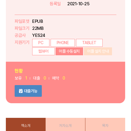
등록일
2021-10-25
파일포맷
EPUB
파일크기
22MB
공급사
YES24
지원기기
PC
PHONE
TABLET
웹뷰어
어플 수동설치
어플 설치 안내
현황
보유
1
대출
0
예약
0
대출가능
책소개
저자소개
목차