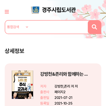
상세정보
강방천&존리와 함께하는 나의 첫 주식 교과서
저자
강방천,존리 저 저
출판사
페이지2
출판일
2021-07-21
등록일
2021-10-25