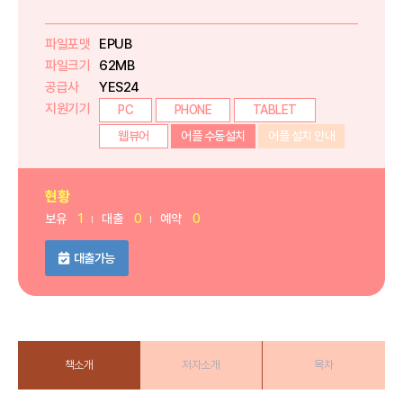
파일포맷
EPUB
파일크기
62MB
공급사
YES24
지원기기
PC
PHONE
TABLET
웹뷰어
어플 수동설치
어플 설치 안내
현황
보유
1
대출
0
예약
0
대출가능
책소개
저자소개
목차