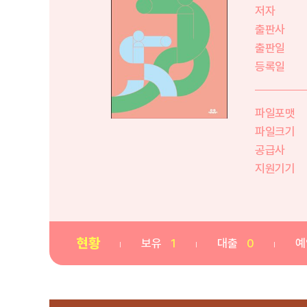
저자
출판사
출판일
등록일
파일포맷
파일크기
공급사
지원기기
현황
보유
1
대출
0
예