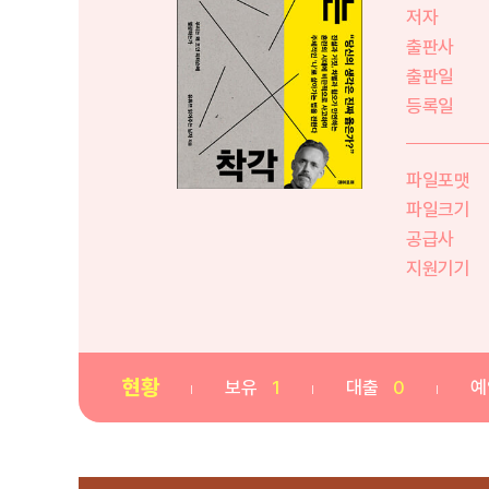
저자
출판사
출판일
등록일
파일포맷
파일크기
공급사
지원기기
현황
보유
1
대출
0
예