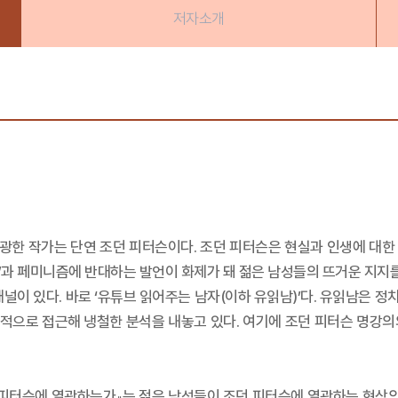
저자소개
열광한 작가는 단연 조던 피터슨이다. 조던 피터슨은 현실과 인생에 대
ss, PC)’과 페미니즘에 반대하는 발언이 화제가 돼 젊은 남성들의 뜨거운
이 있다. 바로 ‘유튜브 읽어주는 남자(이하 유읽남)’다. 유읽남은 정치,
적으로 접근해 냉철한 분석을 내놓고 있다. 여기에 조던 피터슨 명강의
 피터슨에 열광하는가』는 젊은 남성들이 조던 피터슨에 열광하는 현상의 