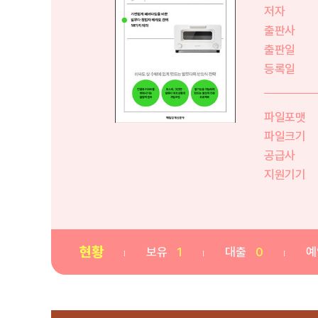
저자
출판사
출판일
등록일
파일포맷
파일크기
공급사
지원기기
현황
보유
1
대출
0
예