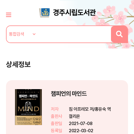
상세정보
챔피언의 마인드
저자
짐 아프레모 저/홍유숙 역
출판사
갤리온
출판일
2021-07-08
등록일
2022-03-02