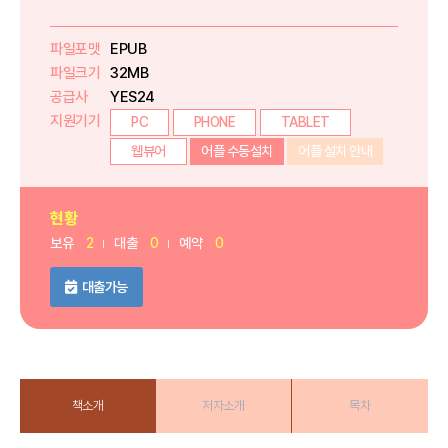
파일포맷
EPUB
파일크기
32MB
공급사
YES24
지원기기
PC
PHONE
TABLET
웹뷰어
어플 수동설치
어플 설치 안내
현황
보유
2
대출
0
예약
0
대출가능
책소개
저자소개
목차