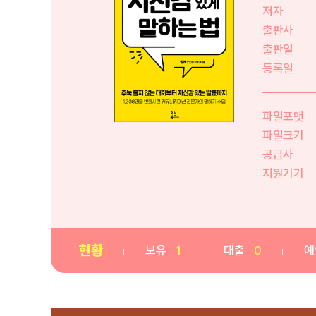
저자
출판사
출판일
등록일
파일포맷
파일크기
공급사
지원기기
현황
보유
1
대출
0
예