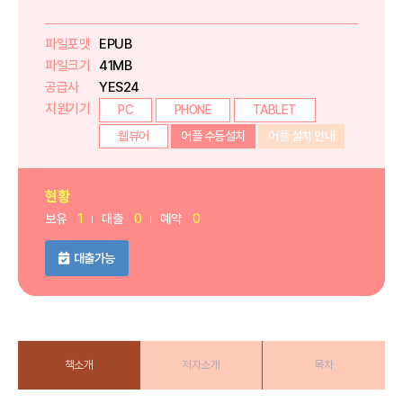
파일포맷
EPUB
파일크기
41MB
공급사
YES24
지원기기
PC
PHONE
TABLET
웹뷰어
어플 수동설치
어플 설치 안내
현황
보유
1
대출
0
예약
0
대출가능
책소개
저자소개
목차