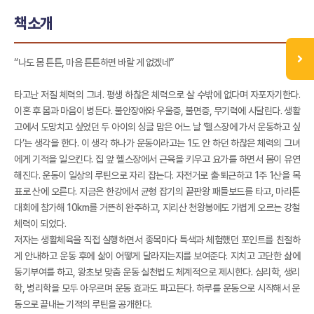
책소개
“나도 몸 튼튼, 마음 튼튼하면 바랄 게 없겠네”
타고난 저질 체력의 그녀. 평생 하찮은 체력으로 살 수밖에 없다며 자포자기한다.
이혼 후 몸과 마음이 병든다. 불안장애와 우울증, 불면증, 무기력에 시달린다. 생활
고에서 도망치고 싶었던 두 아이의 싱글 맘은 어느 날 ‘헬스장에 가서 운동하고 싶
다’는 생각을 한다. 이 생각 하나가 운동이라고는 1도 안 하던 하찮은 체력의 그녀
에게 기적을 일으킨다. 집 앞 헬스장에서 근육을 키우고 요가를 하면서 몸이 유연
해진다. 운동이 일상의 루틴으로 자리 잡는다. 자전거로 출·퇴근하고 1주 1산을 목
표로 산에 오른다. 지금은 한강에서 균형 잡기의 끝판왕 패들보드를 타고, 마라톤
대회에 참가해 10km를 거뜬히 완주하고, 지리산 천왕봉에도 가볍게 오르는 강철
체력이 되었다.
저자는 생활체육을 직접 실행하면서 종목마다 특색과 체험했던 포인트를 친절하
게 안내하고 운동 후에 삶이 어떻게 달라지는지를 보여준다. 지치고 고단한 삶에
동기부여를 하고, 왕초보 맞춤 운동 실천법도 체계적으로 제시한다. 심리학, 생리
학, 병리학을 모두 아우르며 운동 효과도 파고든다. 하루를 운동으로 시작해서 운
동으로 끝내는 기적의 루틴을 공개한다.