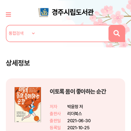
상세정보
이토록 몸이 좋아하는 순간
저자
박윤정 저
출판사
리더북스
출판일
2021-06-30
등록일
2021-10-25