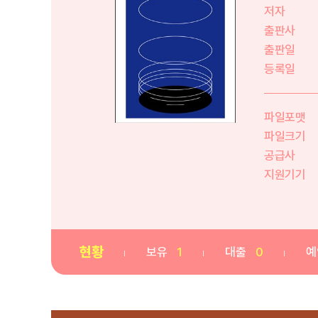
저자
출판사
출판일
등록일
파일포맷
파일크기
공급사
지원기기
현황
보유
1
대출
0
예