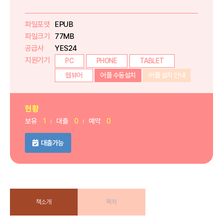
파일포맷
EPUB
파일크기
77MB
공급사
YES24
지원기기
PC
PHONE
TABLET
웹뷰어
어플 수동설치
어플 설치 안내
현황
보유
1
대출
0
예약
0
대출가능
책소개
목차