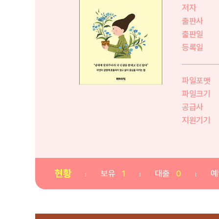
저자
출판사
출판일
등록일
파일포맷
파일크기
공급사
지원기기
현황
보유
1
대출
0
예