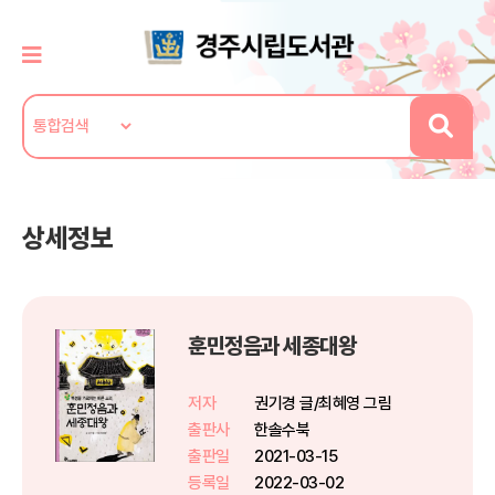
상세정보
훈민정음과 세종대왕
저자
권기경 글/최혜영 그림
출판사
한솔수북
출판일
2021-03-15
등록일
2022-03-02