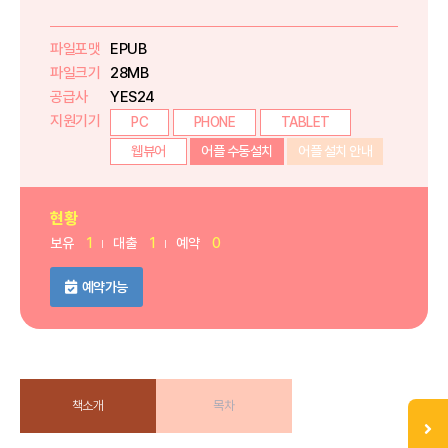
파일포맷
EPUB
파일크기
28MB
공급사
YES24
지원기기
PC
PHONE
TABLET
웹뷰어
어플 수동설치
어플 설치 안내
현황
보유
1
대출
1
예약
0
예약가능
책소개
목차