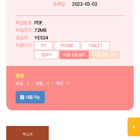
등록일
2022-03-02
파일포맷
PDF
파일크기
72MB
공급사
YES24
지원기기
PC
PHONE
TABLET
웹뷰어
어플 수동설치
어플 설치 안내
현황
보유
1
대출
0
예약
0
대출가능
책소개