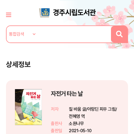
상세정보
자전거 타는 날
저자
질 바움 글/아망딘 피우 그림/
전혜영 역
출판사
소원나무
출판일
2021-05-10