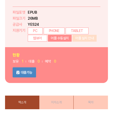
파일포맷
EPUB
파일크기
26MB
공급사
YES24
지원기기
PC
PHONE
TABLET
웹뷰어
어플 수동설치
어플 설치 안내
현황
보유
1
대출
0
예약
0
대출가능
책소개
저자소개
목차