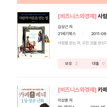
[비즈니스와경제]
사람
김상근 저
21세기북스
2011-06
사람을 얻는 자, 모든 것을 얻는
보유
2
대출
0
[비즈니스와경제]
카페
이상훈 저