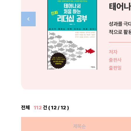
태어나
성과를 극
적으로 활용
무엇부터 해야
저자
출판사
출판일
전체
112
건 ( 12 / 12 )
제목순