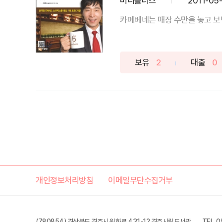
머니플러스
2011-05
카페베네는 매장 수만을 놓고 보면 
보유
2
대출
0
개인정보처리방침
이메일무단수집거부
(780854) 경상북도 경주시 원화로 431-12 경주시립도서관
TEL. 