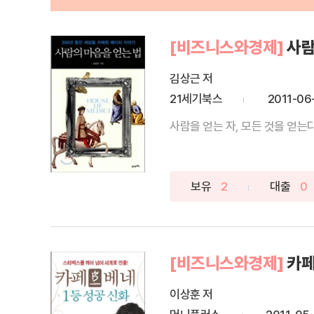
[비즈니스와경제]
사람
김상근 저
21세기북스
2011-06
사람을 얻는 자, 모든 것을 얻는
보유
2
대출
0
[비즈니스와경제]
카페
이상훈 저