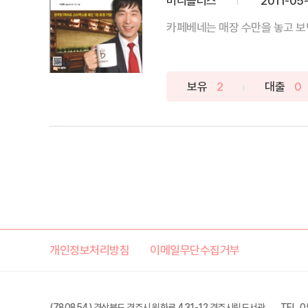
머니플러스
2011-05
카페베네는 매장 수만을 놓고 보면 
보유
2
대출
0
개인정보처리방침
이메일무단수집거부
(780854) 경상북도 경주시 원화로 431-12 경주시립도서관
TEL. 