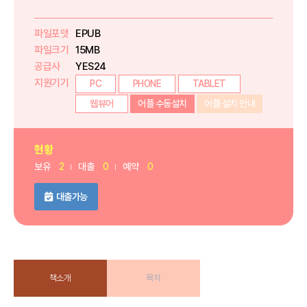
파일포맷
EPUB
파일크기
15MB
공급사
YES24
지원기기
PC
PHONE
TABLET
웹뷰어
어플 수동설치
어플 설치 안내
현황
보유
2
대출
0
예약
0
대출가능
책소개
목차