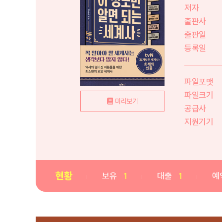
저자
출판사
출판일
등록일
파일포맷
파일크기
미리보기
공급사
지원기기
현황
보유
1
대출
1
예