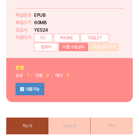
파일포맷
EPUB
파일크기
60MB
공급사
YES24
지원기기
PC
PHONE
TABLET
웹뷰어
어플 수동설치
어플 설치 안내
현황
보유
1
대출
0
예약
0
대출가능
책소개
저자소개
목차