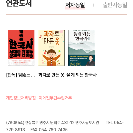
연관도서
저자동일
출판사동일
[단독] 꿰뚫는 한국사
과자로 만든 옷
울게 되는 한국사
개인정보처리방침
이메일무단수집거부
(780854) 경상북도 경주시 원화로 431-12 경주시립도서관
TEL. 054-
779-8913
FAX. 054-760-7435