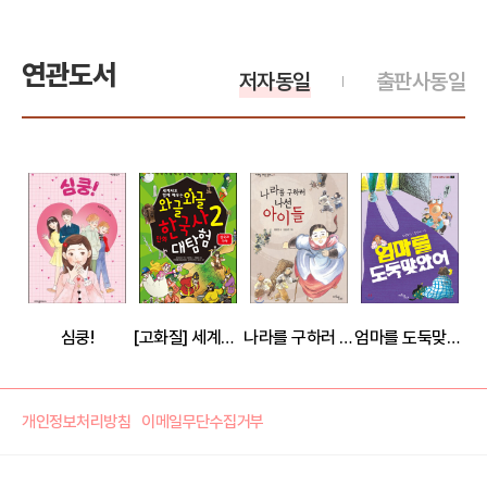
연관도서
저자동일
출판사동일
심쿵!
[고화질] 세계사도 함께 배우는 와글와글 만화 한국사 대탐험 02권
나라를 구하러 나선 아이들
엄마를 도둑맞았어
개인정보처리방침
이메일무단수집거부