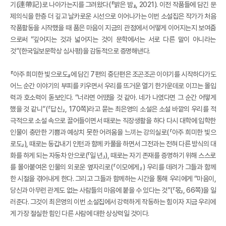
기(連帶記)로 나아가는지를 그려왔다(『밝은 밤』, 2021). 이전 작품들에 담긴 문
제의식을 한층 더 깊고 날카로운 시선으로 이어나가는 이번 소설집은 작가가 처음
작품활동을 시작했을 때 품은 마음이 지금의 관점에서 어떻게 이어지는지 보여줌
으로써 “깊어지는 것과 넓어지는 것이 문학에서는 서로 다른 말이 아니라는
것”(한국일보문학상 심사평)을 감동적으로 증명해낸다.
『아주 희미한 빛으로도』에 담긴 7편의 중단편은 조곤조곤 이야기를 시작하다가도
어느 순간 이야기의 부피를 키우면서 우리를 뜨거운 열기 한가운데로 이끄는 몰입
력과 호소력이 돋보인다. “너라면 어땠을 것 같아. 네가 나였다면 그 순간 어떻게
했을 것 같니”(「답신」, 170쪽)라고 묻는 최은영의 소설은 소설 바깥의 우리를 적
극적으로 소설 속으로 끌어들이면서 때로는 직장생활을 하다 다시 대학에 입학한
인물이 충만한 기쁨과 예상치 못한 어려움을 느끼는 강의실로(「아주 희미한 빛으
로도」), 때로는 동갑내기 인턴과 함께 카풀을 하면서 그전과는 전혀 다른 방식의 대
화를 하게 되는 자동차 안으로(「일 년」), 때로는 자기 존재를 증명하기 위해 스스로
를 몰아붙여온 인물의 외로운 옆자리로(「이모에게」) 우리를 데려가 그들과 함께
한 시절을 겪어내게 한다. 그리고 그들과 함께하는 시간을 통해 우리에게 “마음이,
당신과 아무런 관계도 없는 사람들의 마음에 붙을 수 있다는 것”(「몫」, 66쪽)을 일
러준다. 그것이 최은영의 이번 소설집에서 강력하게 작동하는 힘이자 지금 우리에
게 가장 절실한 힘인 다른 사람에 대한 상상력일 것이다.