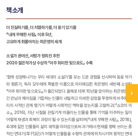
책소개
더 진실하기를, 더 치열하기를, 더 용기 있기를
『내게 무해한 사람』 이후 5년,
고요하게 휘몰아치는 최은영의 세계
소설가 권여선, 서평가 정희진 추천
2020 젊은작가상 수상작 「아주 희미한 빛으로도」 수록
‘함께 성장해나가는 우리 세대의 소설가’를 갖는 드문 경험을 선사하며 동료 작가
와 평론가, 독자 모두에게 특별한 이름으로 자리매김한 최은영의 세번째 소설집
『아주 희미한 빛으로도』가 출간되었다. 올해로 데뷔 10년을 맞이하는 최은영은 그
간 만남과 헤어짐을 거듭하는 인물의 내밀하고 미세한 감정을 투명하게 비추며 우
리의 사적인 관계 맺기가 어떻게 사회적인 맥락을 얻는지를 고찰하고(『쇼코의 미
소』, 2016), 지난 시절을 끈질기게 떠올리는 인물을 통해 기억을 마주하는 일이
어떻게 재생과 회복의 과정이 될 수 있는지를 살피며(『내게 무해한 사람』, 2018),
4대에 걸친 인물들의 삶의 궤적을 따라감으로써 과거에서 현재를 향해 쓰이는 종
적인 연대기(年代記)가 어떻게 인물들을 수평적 관계에 위치시키며 횡적인 연대