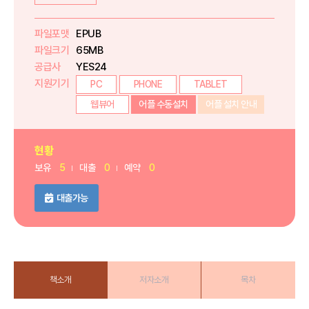
파일포맷
EPUB
파일크기
65MB
공급사
YES24
지원기기
PC
PHONE
TABLET
웹뷰어
어플 수동설치
어플 설치 안내
현황
보유
5
대출
0
예약
0
대출가능
책소개
저자소개
목차