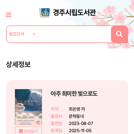
상세정보
아주 희미한 빛으로도
저자
최은영 저
출판사
문학동네
출판일
2023-08-07
등록일
2025-11-05
미리보기