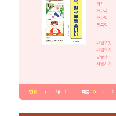
저자
출판사
출판일
등록일
파일포맷
파일크기
공급사
지원기기
현황
보유
1
대출
0
예