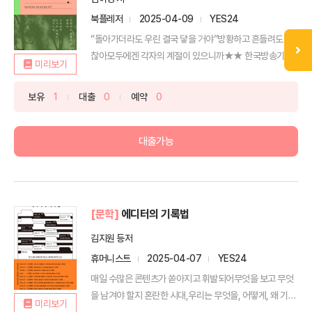
북플레저
2025-04-09
YES24
“돌아가더라도 우린 결국 닿을 거야”방황하고 흔들려도 괜
찮아모두에겐 각자의 계절이 있으니까★★ 한국방송기자
미리보기
대상 수상자...
보유
1
대출
0
예약
0
대출가능
[문학]
에디터의 기록법
김지원 등저
휴머니스트
2025-04-07
YES24
매일 수많은 콘텐츠가 쏟아지고 휘발되어무엇을 보고 무엇
을 남겨야 할지 혼란한 시대,우리는 무엇을, 어떻게, 왜 기록
미리보기
해...