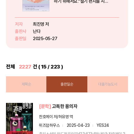
하기 위해서요.”절기 편지를 시작
하기까지 이십 년 걸렸다우리가 만
나지 않았더라면 없었을 일들은 없
다인생은 한 번뿐이고 우리는 만났
저자
최진영 저
다『구의 증명』의 소설가 최진영, 그
출판사
난다
가 쓴 모든 소설의 ‘비밀’이 담긴...
출판일
2025-05-27
전체
2227
건 ( 15 / 223 )
제목순
출판일순
대출가능도서
[문학]
고독한 용의자
찬호께이 저/허유영 역
위즈덤하우스
2025-04-23
YES24
추리소설의 압도적 일인자《13·67》 《망내인》 찬호께이 3