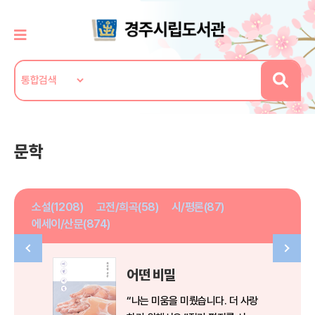
문학
소설(1208)
고전/희곡(58)
시/평론(87)
에세이/산문(874)
어떤 비밀
“나는 미움을 미뤘습니다. 더 사랑