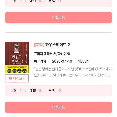
보유
1
대출
0
예약
0
대출가능
[문학]
하우스메이드 2
프리다 맥파든 저/황성연 역
북플라자
2025-04-10
YES24
“손님 방에는 절대 들어가지 말 것”베스트셀러 《하우스메이
드》의 주인공, 밀리가 돌아왔다!밀리는 자신이 가진 전과
미리보기
때...
보유
1
대출
0
예약
0
대출가능