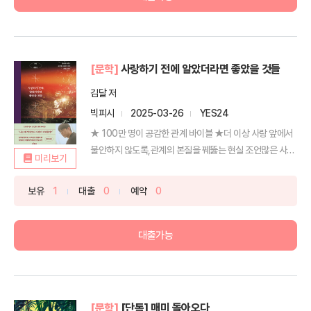
[문학]
사랑하기 전에 알았더라면 좋았을 것들
김달 저
빅피시
2025-03-26
YES24
★ 100만 명이 공감한 관계 바이블 ★더 이상 사랑 앞에서
불안하지 않도록,관계의 본질을 꿰뚫는 현실 조언많은 사
미리보기
람...
보유
1
대출
0
예약
0
대출가능
[문학]
[단독] 매미 돌아오다