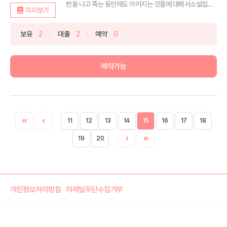
번을 나고 죽는 동안에도 이어지는 것들에 대해서소설집
미리보기
《빛을...
보유
2
대출
2
예약
0
예약가능
11
12
13
14
15
16
17
18
19
20
개인정보처리방침
이메일무단수집거부