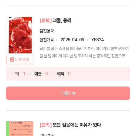
[문학]
괴물, 용혜
김진영 저
안전가옥
2025-04-09
YES24
금기를 넘는 충격을 받아들이게 하는 이야기의 힘부모가 여
덟 살 딸아이의 유괴를 방조하려 하는 충격적인 장면으로 시
미리보기
작되...
보유
1
대출
0
예약
0
대출가능
[문학]
모든 걸음에는 이유가 있다
김아영 저