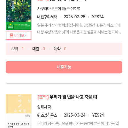
사쿠라다 도모야 저/구수영 역
내친구의서재
2025-03-25
YES24
일본 추리작가 협회상(심사위원 만장일치), 본격 미스터리
대상 수상작‘왓더닛’의 새로운 가능성을 제시하는 정교하고
미리보기
따...
보유
1
대출
0
예약
0
대출가능
[문학]
우리가 열 번을 나고 죽을 때
성해나 저
위즈덤하우스
2025-03-24
YES24
우리가 잠깐 손님으로 왔다 가는 풍경에 영원히 머무는,열