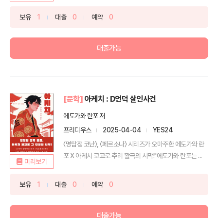
보유
1
대출
0
예약
0
대출가능
[문학]
아케치 : D언덕 살인사건
에도가와 란포 저
프리디우스
2025-04-04
YES24
〈명탐정 코난〉, 〈페르소나〉 시리즈가 오마주한 에도가와 란
포 X 아케치 코고로 추리 활극의 서막!"에도가와 란포는 ...
미리보기
보유
1
대출
0
예약
0
대출가능