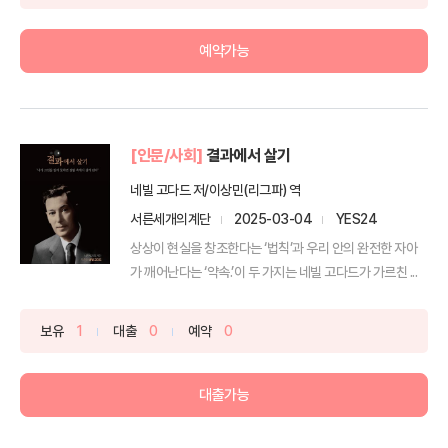
예약가능
[인문/사회]
결과에서 살기
네빌 고다드 저/이상민(리그파) 역
서른세개의계단
2025-03-04
YES24
상상이 현실을 창조한다는 ‘법칙’과 우리 안의 완전한 자아
가 깨어난다는 ‘약속.’이 두 가지는 네빌 고다드가 가르친 ...
보유
1
대출
0
예약
0
대출가능