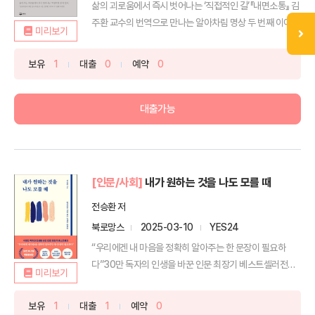
삶의 괴로움에서 즉시 벗어나는 ‘직접적인 길’『내면소통』 김
주환 교수의 번역으로 만나는 알아차림 명상 두 번째 이야
미리보기
기...
보유
1
대출
0
예약
0
대출가능
[인문/사회]
내가 원하는 것을 나도 모를 때
전승환 저
북로망스
2025-03-10
YES24
“우리에겐 내 마음을 정확히 알아주는 한 문장이 필요하
다”30만 독자의 인생을 바꾼 인문 최장기 베스트셀러전국
미리보기
서점 ...
보유
1
대출
1
예약
0