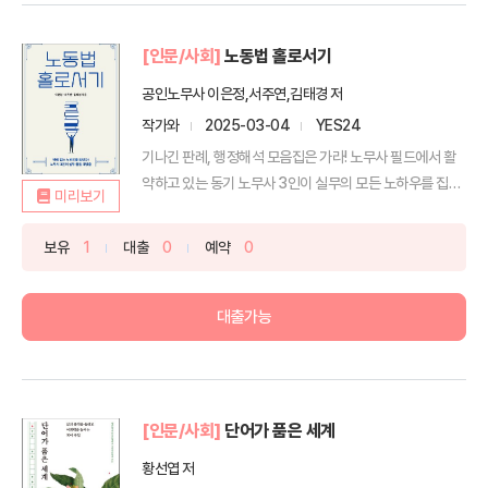
[인문/사회]
노동법 홀로서기
공인노무사 이은정,서주연,김태경 저
작가와
2025-03-04
YES24
기나긴 판례, 행정해석 모음집은 가라! 노무사 필드에서 활
약하고 있는 동기 노무사 3인이 실무의 모든 노하우를 집결
미리보기
했...
보유
1
대출
0
예약
0
대출가능
[인문/사회]
단어가 품은 세계
황선엽 저