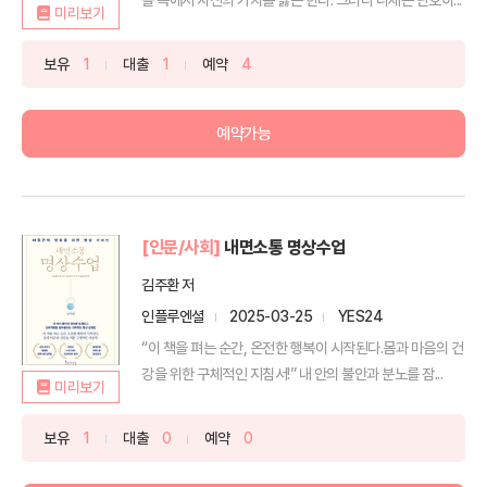
미리보기
보유
1
대출
1
예약
4
예약가능
[인문/사회]
내면소통 명상수업
김주환 저
인플루엔셜
2025-03-25
YES24
“이 책을 펴는 순간, 온전한 행복이 시작된다.몸과 마음의 건
강을 위한 구체적인 지침서!” 내 안의 불안과 분노를 잠...
미리보기
보유
1
대출
0
예약
0