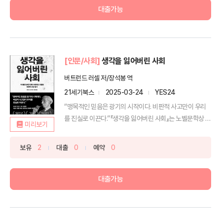
대출가능
[인문/사회]
생각을 잃어버린 사회
버트런드 러셀 저/장석봉 역
21세기북스
2025-03-24
YES24
“맹목적인 믿음은 광기의 시작이다. 비판적 사고만이 우리
를 진실로 이끈다.”『생각을 잃어버린 사회』는 노벨문학상 수
미리보기
상...
보유
2
대출
0
예약
0
대출가능