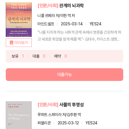
[인문/사회]
관계의 뇌과학
니콜 르페라 저/이현 역 저
마인드셀프
2025-03-14
YES24
“나를 지치게 하는 사회적 관계 속에서 영혼을 건강하게 하
고 새로운 희망을 찾게 해줄 책.”- 김대수, 카이스트 생명...
미리보기
보유
1
대출
0
예약
0
대출가능
[인문/사회]
사물의 투명성
루퍼트 스파이라 저/김주환 역
퍼블리온
2025-03-12
YES24