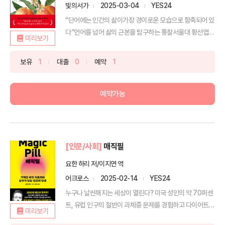
빛의서가
2025-03-04
YES24
“단어에는 인간의 삶이가장 경이로운 모습으로 함축되어 있
다”언어를 넘어 삶의 근본을 탐구하는 통찰서울대 황선엽
미리보기
교수의...
보유
1
대출
0
예약
1
예약가능
[인문/사회]
매직필
요한 하리 저/이지연 역
어크로스
2025-02-14
YES24
누구나 날씬해지는 세상이 열린다? 미국 성인의 약 70퍼센
트, 유럽 인구의 절반이 과체중 문제를 경험하고 다이어트
미리보기
시...