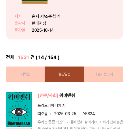
투자까지… 2,500년을 견뎌온 불
태不殆의 법칙★ 97가지 스토리
텔링과 명화 이미지로 만나는 가장
저자
손자 저/소준섭 역
입체적인 『손자병법』★ 빌 게이츠,
출판사
현대지성
일론 머스크, 손정의가 꼽은 인생...
출판일
2025-10-14
전체
1531
건 ( 14 / 154 )
제목순
출판일순
대출가능도서
[인문/사회]
위버멘쉬
프리드리히 니체 저
떠오름
2025-03-25
YES24
우리는 종종 타인의 기대에 맞춰 살아가며, 사회가 정해놓은
틀 속에서 자신의 가치를 잃곤 한다. 그러나 니체는 단호히...