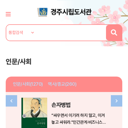
인문/사회
인문/사회(1270)
역사/종교(260)
손자병법
“싸우면서 이기려 하지 말고, 이겨
놓고 싸워라.”인간관계·비즈니스·