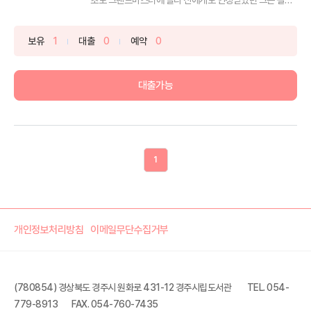
한평...
보유
1
대출
0
예약
0
대출가능
1
개인정보처리방침
이메일무단수집거부
(780854) 경상북도 경주시 원화로 431-12 경주시립도서관
TEL. 054-
779-8913
FAX. 054-760-7435