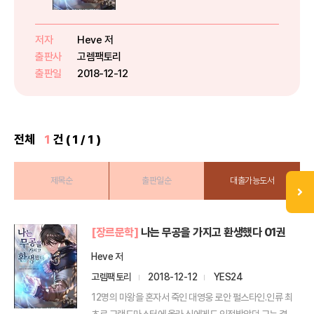
인류 최초로 그랜드마스터에 올라
신에게도 인정받았던 그는 결국 한
평생 사랑했던 여인에게 배신당해
저자
Heve 저
죽었다.
출판사
고렘팩토리
그리고 눈을 떠보니... 갓난 아이?
출판일
2018-12-12
전체
1
건 ( 1 / 1 )
제목순
출판일순
대출가능도서
[장르문학]
나는 무공을 가지고 환생했다 01권
Heve 저
고렘팩토리
2018-12-12
YES24
12명의 마왕을 혼자서 죽인 대영웅 로안 펄스타인.인류 최
초로 그랜드마스터에 올라 신에게도 인정받았던 그는 결국