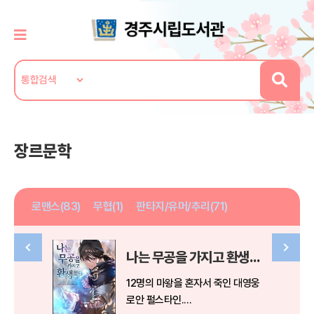
장르문학
로맨스(83)
무협(1)
판타지/유머/추리(71)
나는 무공을 가지고 환생했다 01권
12명의 마왕을 혼자서 죽인 대영웅
로안 펄스타인.