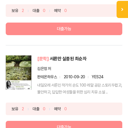
이 들어 ...
보유
2
대출
0
예약
0
대출가능
[문학]
서른만 실종된 최순자
김은정 저
판테온하우스
2010-09-20
YES24
내일모레 서른인 작가의 순도 100 레알 공감 스토리두렵고,
불안하고, 답답한 여성들을 위한 심리 치유 소설 ...
보유
2
대출
0
예약
0
대출가능