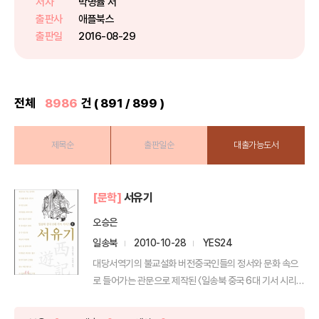
저자
박병률 저
풀어낸 “대중문화 속 인문학 시리
출판사
애플북스
즈” 첫 번째 책 《데스노트에 이...
출판일
2016-08-29
전체
8986
건 ( 891 / 899 )
제목순
출판일순
대출가능도서
[문학]
서유기
오승은
일송북
2010-10-28
YES24
대당서역기의 불교설화 버전중국인들의 정서와 문화 속으
로 들어가는 관문으로 제작된 〈일송북 중국 6대 기서 시리
즈〉의 ...