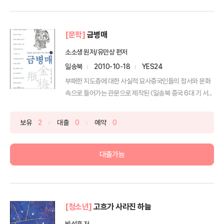
[문학]
금병매
소소생 원저/유만상 편저
일송북
2010-10-18
YES24
부패한 지도층에 대한 사실적 묘사중국인들의 정서와 문화
속으로 들어가는 관문으로 제작된 〈일송북 중국 6대 기 서...
보유
2
대출
0
예약
0
대출가능
[청소년]
고흐가 사라진 하늘
박성훈 저