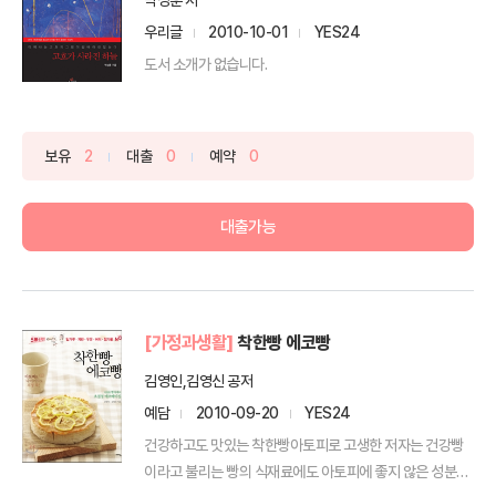
우리글
2010-10-01
YES24
도서 소개가 없습니다.
보유
2
대출
0
예약
0
대출가능
[가정과생활]
착한빵 에코빵
김영인,김영신 공저
예담
2010-09-20
YES24
건강하고도 맛있는 착한빵아토피로 고생한 저자는 건강빵
이라고 불리는 빵의 식재료에도 아토피에 좋지 않은 성분들