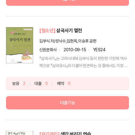
[청소년]
삼국사기 열전
김부식 저/성낙수,임현옥,이승후 공편
신원문화사
2010-09-15
YES24
『삼국사기』는 고려시대에 김부식 등이 편찬한 기전체 역사
책으로 『삼국유사』와 더불어 현존하는 것 중에서도 가장 오
래된...
보유
2
대출
0
예약
0
대출가능
[자기관리]
생각 버리기 연습