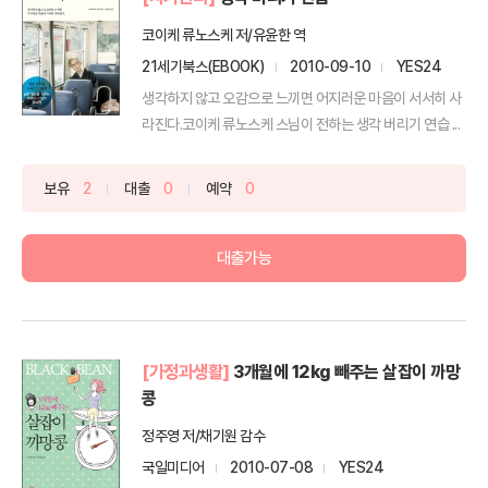
코이케 류노스케 저/유윤한 역
21세기북스(EBOOK)
2010-09-10
YES24
생각하지 않고 오감으로 느끼면 어지러운 마음이 서서히 사
라진다.코이케 류노스케 스님이 전하는 생각 버리기 연습 ...
보유
2
대출
0
예약
0
대출가능
[가정과생활]
3개월에 12kg 빼주는 살잡이 까망
콩
정주영 저/채기원 감수
국일미디어
2010-07-08
YES24