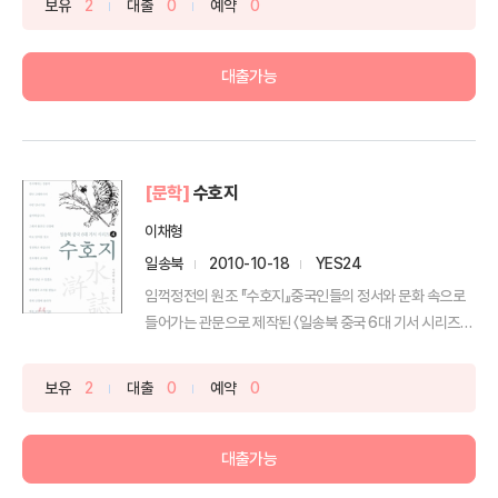
보유
2
대출
0
예약
0
대출가능
[문학]
수호지
이채형
일송북
2010-10-18
YES24
임꺽정전의 원조 『수호지』중국인들의 정서와 문화 속으로
들어가는 관문으로 제작된 〈일송북 중국 6대 기서 시리즈〉
의 ...
보유
2
대출
0
예약
0
대출가능