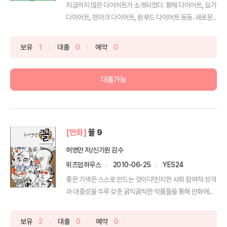
지금까지 많은 다이어트가 소개되었다. 황제 다이어트, 요가
다이어트, 덴마크 다이어트, 원푸드 다이어트 등등. 새로운...
보유
1
대출
0
예약
0
대출가능
[만화]
꼴 9
허영만 저/신기원 감수
위즈덤하우스
2010-06-25
YES24
좋은 기색은 스스로 만드는 것이다!진지한 사회 참여적 성격
과 대중성을 두루 갖춘 굵직굵직한 작품들을 통해 만화에...
보유
2
대출
0
예약
0