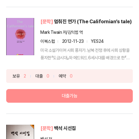
[문학]
멈춰진 연가 (The Californian’s tale)
Mark Twain 저/김익범 역
이북스펍
2012-11-23
YES24
미국 소설가이며 사회 풍자가. 남북 전쟁 후에 사회 상황을
풍자한『도금시대』와 에드워드 6세시대를 배경으로 한『왕
자와...
보유
2
대출
0
예약
0
대출가능
[문학]
백석 시선집
백석 저