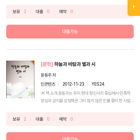
탐...
보유
2
대출
0
예약
0
대출가능
[문학]
하늘과 바람과 별과 시
윤동주 저
인콘텐츠
2012-11-23
YES24
▣ 책 소개 윤동주는 우리 현대 정신사의 중심에서 민족적
양심과 긍지를 상징해온 그리 많지 않은 인물 중의 한 사람
이...
보유
2
대출
0
예약
0
대출가능