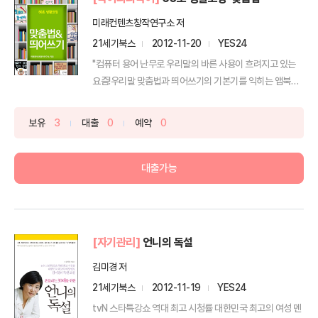
미래컨텐츠창작연구소 저
21세기북스
2012-11-20
YES24
"컴퓨터 용어 난무로 우리말의 바른 사용이 흐려지고 있는
요즘!우리말 맞춤법과 띄어쓰기의 기본기를 익히는 앱북이
출시...
보유
3
대출
0
예약
0
대출가능
[자기관리]
언니의 독설
김미경 저
21세기북스
2012-11-19
YES24
tvN 스타특강쇼 역대 최고 시청률 대한민국 최고의 여성 멘