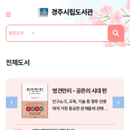
전체도서
명견만리 - 공존의 시대 편
인구쇼크, 교육, 기술 등 향후 인류
에게 가장 중요한 문제들에 관해 새
로운 담론을 제기하며 충격을 던졌
던 [명견만리] 시리즈. 그 네 번째
책인 이번 『명견만리: 공존의 시대