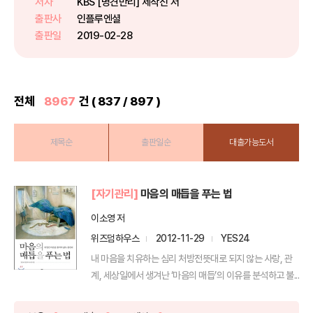
저자
KBS [명견만리] 제작진 저
편』에서는 지속 가능한 사회를 위
출판사
인플루엔셜
해 인류에게 새롭게 요구되...
출판일
2019-02-28
전체
8967
건 ( 837 / 897 )
제목순
출판일순
대출가능도서
[자기관리]
마음의 매듭을 푸는 법
이소영 저
위즈덤하우스
2012-11-29
YES24
내 마음을 치유하는 심리 처방전뜻대로 되지 않는 사랑, 관
계, 세상일에서 생겨난 ‘마음의 매듭’의 이유를 분석하고 불...