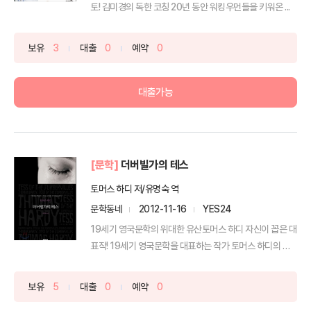
토! 김미경의 독한 코칭 20년 동안 워킹우먼들을 키워온 ...
보유
3
대출
0
예약
0
대출가능
[문학]
더버빌가의 테스
토머스 하디 저/유명숙 역
문학동네
2012-11-16
YES24
19세기 영국문학의 위대한 유산토머스 하디 자신이 꼽은 대
표작! 19세기 영국문학을 대표하는 작가 토머스 하디의 걸
작...
보유
5
대출
0
예약
0