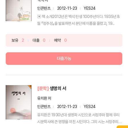
인콘텐츠
2012-11-23
YES24
▣ 책 소개2012년은 백석 탄생 100주년이다. 1935년 8
월 『정주성』을 발표하면서 문단에 이름을 올렸고, 19...
보유
2
대출
0
예약
0
대출가능
[문학]
생명의 서
유치환 저
인콘텐츠
2012-11-23
YES24
유치환은 1930년대 생명파 시인으로 서정주와 함께 우리
시문학사에 큰 영향을 끼친 시인이다. 그의 시는 서정주의