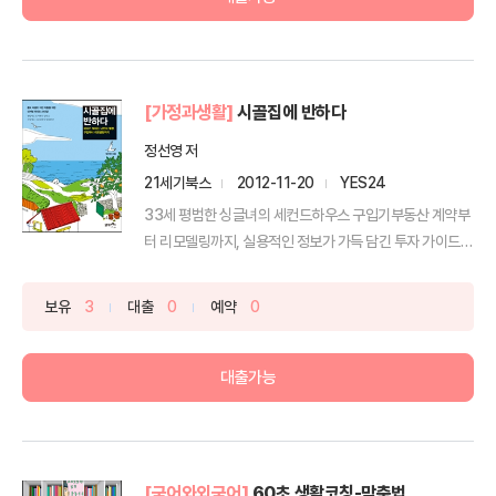
[가정과생활]
시골집에 반하다
정선영 저
21세기북스
2012-11-20
YES24
33세 평범한 싱글녀의 세컨드하우스 구입기부동산 계약부
터 리모델링까지, 실용적인 정보가 가득 담긴 투자 가이드
북! 『...
보유
3
대출
0
예약
0
대출가능
[국어와외국어]
60초 생활코칭-맞춤법