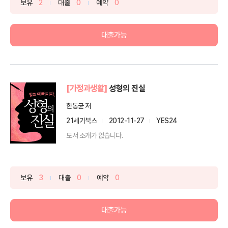
보유
2
대출
0
예약
0
대출가능
[가정과생활]
성형의 진실
한동균 저
21세기북스
2012-11-27
YES24
도서 소개가 없습니다.
보유
3
대출
0
예약
0
대출가능