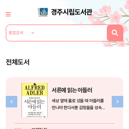
전체도서
서른에 읽는 아들러
세상 앞에 홀로 섰을 때 아들러를
만나야 한다서툰 감정들을 성숙한
용기로 바꿔 주는 아들러의 말*정
통 국제아들러학파 한국 대표**대
한민국 최고의 아들러 심리 전문가