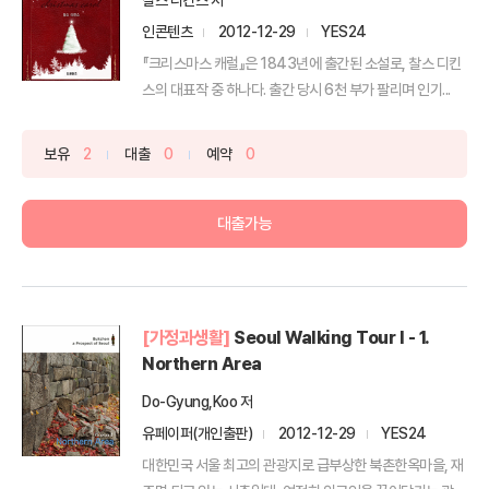
인콘텐츠
2012-12-29
YES24
『크리스마스 캐럴』은 1843년에 출간된 소설로, 찰스 디킨
스의 대표작 중 하나다. 출간 당시 6천 부가 팔리며 인기...
보유
2
대출
0
예약
0
대출가능
[가정과생활]
Seoul Walking Tour I - 1.
Northern Area
Do-Gyung,Koo 저
유페이퍼(개인출판)
2012-12-29
YES24
대한민국 서울 최고의 관광지로 급부상한 북촌한옥마을, 재