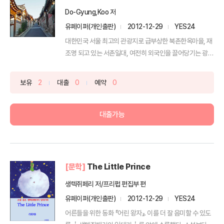
Do-Gyung,Koo 저
유페이퍼(개인출판)
2012-12-29
YES24
대한민국 서울 최고의 관광지로 급부상한 북촌한옥마을, 재
조명 되고 있는 서촌일대, 여전히 외국인을 끌어당기는 광화
문,...
보유
2
대출
0
예약
0
대출가능
[문학]
The Little Prince
생텍쥐페리 저/프리펍 편집부 편
유페이퍼(개인출판)
2012-12-29
YES24
어른들을 위한 동화 『어린 왕자』. 이를 더 잘 음미할 수 있도