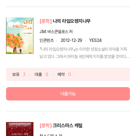
[문학]
나의 라임오렌지나무
J.M. 바스콘셀로스 저
인콘텐츠
2012-12-29
YES24
『나의 라임오렌지나무』는 이러한 성장소설의 미덕을 가득
담고 있다. 그래서 브라질 국민에게 지지를 받았을 것이다.
또...
보유
2
대출
0
예약
0
대출가능
[문학]
크리스마스 캐럴
찰스 디킨스 저