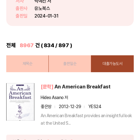
저자
박예진 저
**미국, 일본, 중국, 대만 각국 아들
출판사
유노북스
러 협회 추천*‘다른 사람들은 ...
출판일
2024-01-31
전체
8967
건 ( 834 / 897 )
제목순
출판일순
대출가능도서
[문학]
An American Breakfast
Hideo Asano 저
좋은땅
2012-12-29
YES24
An American Breakfast provides an insightful look
at the United S...