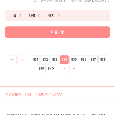
록 ＇생텍쥐페리의 일대기＇를 앞에 수록했다. 소설보다 ...
보유
1
대출
0
예약
0
대출가능
831
832
833
834
835
836
837
838
839
840
개인정보처리방침
이메일무단수집거부