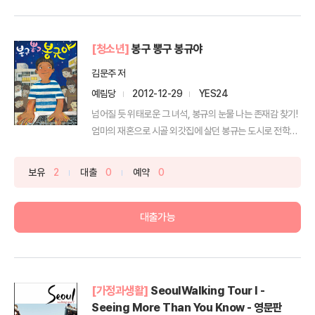
[청소년]
봉구 뽕구 봉규야
김문주 저
예림당
2012-12-29
YES24
넘어질 듯 위태로운 그 녀석, 봉규의 눈물 나는 존재감 찾기!
엄마의 재혼으로 시골 외갓집에 살던 봉규는 도시로 전학
을...
보유
2
대출
0
예약
0
대출가능
[가정과생활]
SeoulWalking Tour I -
Seeing More Than You Know - 영문판