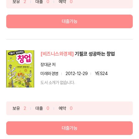
보유
2
대출
0
예약
0
대출가능
[비즈니스와경제]
기필코 성공하는 창업
장대균 저
미래와경영
2012-12-29
YES24
도서 소개가 없습니다.
보유
2
대출
0
예약
0
대출가능