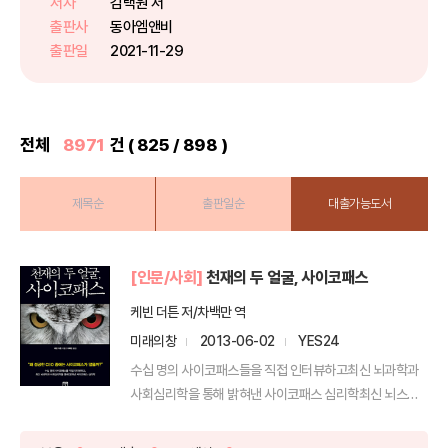
저자
김택원 저
쓰레기는 사회적 문제로 제기되기
출판사
동아엠앤비
까지 한다. 이러한 상황에서 식량
출판일
2021-11-29
...
전체
8971
건 ( 825 / 898 )
제목순
출판일순
대출가능도서
[인문/사회]
천재의 두 얼굴, 사이코패스
케빈 더튼 저/차백만 역
미래의창
2013-06-02
YES24
수십 명의 사이코패스들을 직접 인터뷰하고최신 뇌과학과
사회심리학을 통해 밝혀낸 사이코패스 심리학최신 뇌스캔
기술과 뇌...