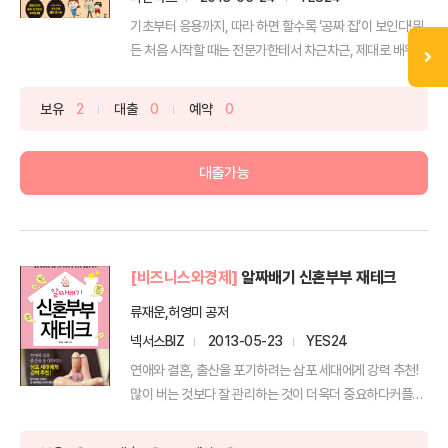
기초부터 응용까지, 따라 하면 할수록 ‘공짜 집’이 보인다!뭐
든 처음 시작할 때는 전문가한테서 차근차근, 제대로 배워...
보유
2
대출
0
예약
0
대출가능
[비즈니스와경제]
알짜배기 신혼부부 재테크
류재운,허영미 공저
넥서스BIZ
2013-05-23
YES24
연애와 결혼, 출산을 포기하려는 삼포 세대에게 강력 추천!
많이 버는 것보다 잘 관리하는 것이 더욱더 중요하다커플의
일...