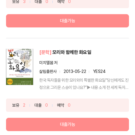
보유
3
대출
0
예약
0
대출가능
[문학]
모리와 함께한 화요일
미치앨봄 저
살림출판사
2013-05-22
YES24
한국 독자들을 위한 모리와의 특별한 화요일“당신에게도 진
정으로 그리운 스승이 있나요?”▶ 내용 소개 전 세계 독자가
...
보유
2
대출
0
예약
0
대출가능