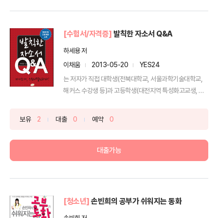
[수험서/자격증]
발칙한 자소서 Q&A
하세용 저
이채움
2013-05-20
YES24
는 저자가 직접 대학생(전북대학교, 서울과학기술대학교,
해커스 수강생 등)과 고등학생(대전지역 특성화고교생, 서
울금융...
보유
2
대출
0
예약
0
대출가능
[청소년]
손빈희의 공부가 쉬워지는 동화
손빈희 저