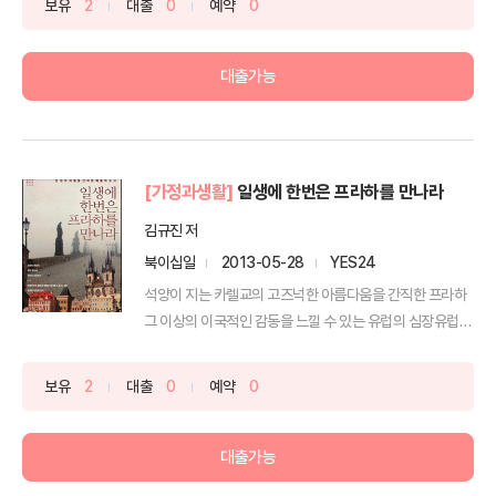
보유
2
대출
0
예약
0
대출가능
[가정과생활]
일생에 한번은 프라하를 만나라
김규진 저
북이십일
2013-05-28
YES24
석양이 지는 카렐교의 고즈넉한 아름다움을 간직한 프라하
그 이상의 이국적인 감동을 느낄 수 있는 유럽의 심장유럽
심장부...
보유
2
대출
0
예약
0
대출가능