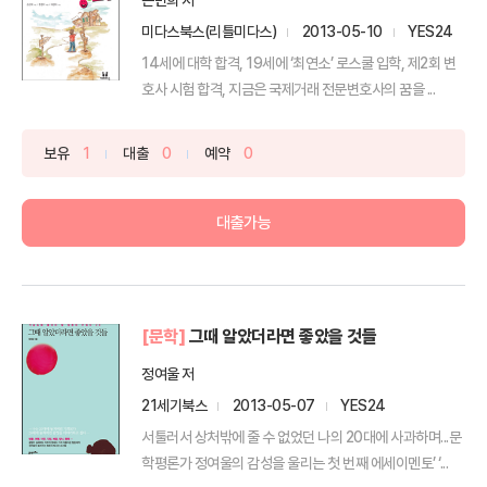
미다스북스(리틀미다스)
2013-05-10
YES24
14세에 대학 합격, 19세에 ‘최연소’ 로스쿨 입학, 제2회 변
호사 시험 합격, 지금은 국제거래 전문변호사의 꿈을 ...
보유
1
대출
0
예약
0
대출가능
[문학]
그때 알았더라면 좋았을 것들
정여울 저
21세기북스
2013-05-07
YES24
서툴러서 상처밖에 줄 수 없었던 나의 20대에 사과하며...문
학평론가 정여울의 감성을 울리는 첫 번째 에세이멘토’ ‘...