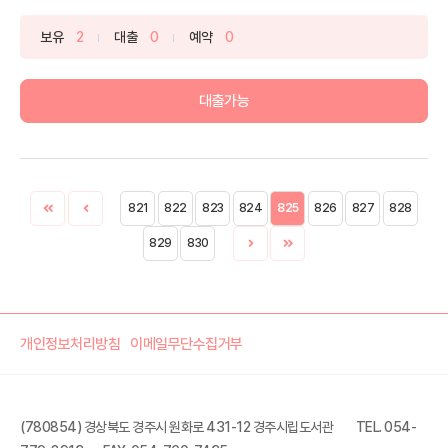
보유
2
대출
0
예약
0
대출가능
821
822
823
824
825
826
827
828
829
830
개인정보처리방침
이메일무단수집거부
(780854) 경상북도 경주시 원화로 431-12 경주시립도서관
TEL. 054-