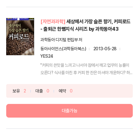
[자연과과학]
세상에서 가장 슬픈 향기, 커피로드
- 출퇴근 한뼘지식 시리즈 by 과학동아43
과학동아 디지털 편집부 저
동아사이언스(과학동아북스)
2013-05-28
YES24
"커피의 쓴맛을 느끼고 나서야 잠에서 깨고 업무의 능률이
오른다? 식사를 마친 후 커피 한 잔은 마셔야 개운하다? 하...
보유
2
대출
0
예약
0
대출가능