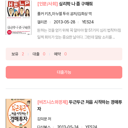
[인문/사회]
심리학 나 좀 구해줘
폴커 키츠,마누엘 투쉬 공저/김희상 역
갤리온
2013-05-28
YES24
원하는 것을 얻기 위해 꼭 알아야 할 51가지 심리 법칙!아침
일찍 회의가 있는 중요한 날이다. 그런데 알람 소리를 ...
보유
2
대출
0
예약
0
대출가능
[비즈니스와경제]
두근두근 처음 시작하는 경매투
자
김덕문 저
다산북스
2013-05-24
YES24