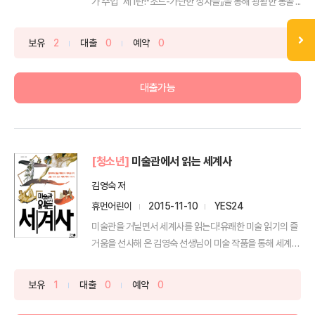
가 수업” 제1탄!『조드-가난한 성자들』을 통해 광활한 몽골 ...
보유
2
대출
0
예약
0
대출가능
[청소년]
미술관에서 읽는 세계사
김영숙 저
휴먼어린이
2015-11-10
YES24
미술관을 거닐면서 세계사를 읽는다!유쾌한 미술 읽기의 즐
거움을 선사해 온 김영숙 선생님이 미술 작품을 통해 세계사
의 ...
보유
1
대출
0
예약
0