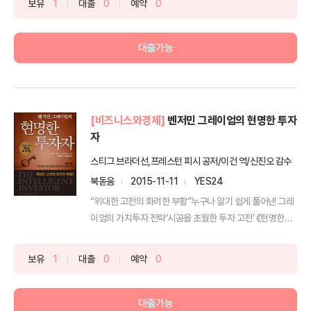
보유
1
대출
0
예약
0
대출가능
[비즈니스와경제]
벤저민 그레이엄의 현명한 투자
자
스티그 브라더선,프레스턴 피시 공저/이건 역/신진오 감수
북돋움
2015-11-11
YES24
“위대한 고전의 화려한 부활”누구나 알기 쉽게 풀어낸 그레
이엄의 가치투자 전략‘시공을 초월한 투자 고전’ 《현명한
투...
보유
1
대출
0
예약
0
대출가능