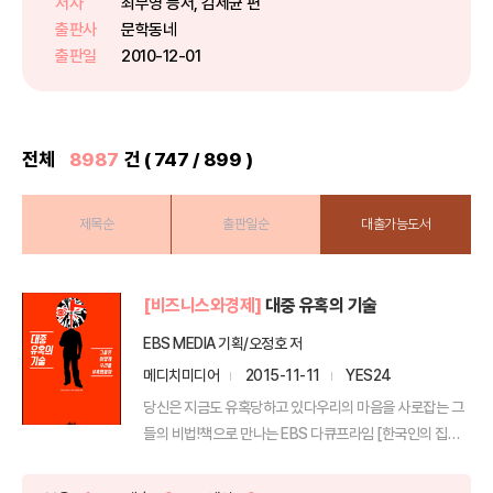
저자
최무영 등저, 김세균 편
는 석학강 좌’라는 부제를 달고 있
출판사
문학동네
는...
출판일
2010-12-01
전체
8987
건 ( 747 / 899 )
제목순
출판일순
대출가능도서
[비즈니스와경제]
대중 유혹의 기술
EBS MEDIA 기획/오정호 저
메디치미디어
2015-11-11
YES24
당신은 지금도 유혹당하고 있다우리의 마음을 사로잡는 그
들의 비법!책으로 만나는 EBS 다큐프라임 [한국인의 집단
심리 ...