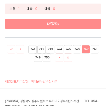
하...
보유
1
대출
0
예약
0
대출가능
741
742
743
744
745
746
747
748
749
750
개인정보처리방침
이메일무단수집거부
(780854) 경상북도 경주시 원화로 431-12 경주시립도서관
TEL. 054-