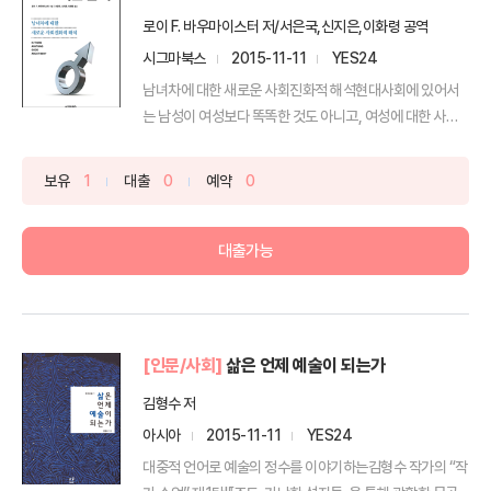
로이 F. 바우마이스터 저/서은국,신지은,이화령 공역
시그마북스
2015-11-11
YES24
남녀차에 대한 새로운 사회진화적 해석현대사회에 있어서
는 남성이 여성보다 똑똑한 것도 아니고, 여성에 대한 사악
한 음모...
보유
1
대출
0
예약
0
대출가능
[인문/사회]
삶은 언제 예술이 되는가
김형수 저
아시아
2015-11-11
YES24
대중적 언어로 예술의 정수를 이야기하는김형수 작가의 “작