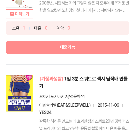
2008년, 사랑하는 자와 그렇지 않은 자 모두에게 뜨거운 반
향을 일으켰던 노희경의 첫 에세이 [지금 사랑하지 않는 ...
미리보기
보유
1
대출
0
예약
0
대출가능
[가정과생활]
1일 3분 스쿼트로 섹시 납작배 만들
기
오제키 도시아키 저/정윤아 역
이덴슬리벨(EAT&SLEEPWELL)
2015-11-06
YES24
잘록한 허리를 만드는 데 효과만점인 스쿼트20년 경력 퍼스
널 트레이너의 쉽고 안전한 운동법!볼록하게 나온 배를 홀쭉