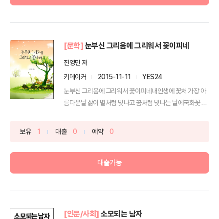
[문학]
눈부신 그리움에 그리워서 꽃이피네
진영민 저
키메이커
2015-11-11
YES24
눈부신 그리움에 그리워서 꽃이피네내인생에 꽃처 가장 아
름다운날 삶이 별처럼 빛나고 꿈처럼 빛나는 날에국화꽃 향
기가 ...
보유
1
대출
0
예약
0
대출가능
[인문/사회]
소모되는 남자