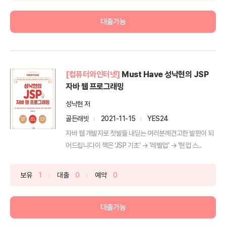
대출가능
[컴퓨터와인터넷]
Must Have 성낙현의 JSP
자바 웹 프로그래밍
성낙현 저
골든래빗
2021-11-15
YES24
자바 웹 개발자로 첫발을 내딛는 여러분께견고한 발판이 되
어드립니다이 책은 ‘JSP 기초’ → ‘레벨업’ → ‘현업 스...
보유
1
대출
0
예약
0
대출가능