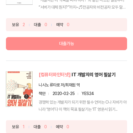
“서버가 대체 뭔지?”까지~♬전공자와 비전공자 모두 알고
...
보유
2
대출
0
예약
0
대출가능
[컴퓨터와인터넷]
IT 개발자의 영어 필살기
니시노 류타로 저/최재원 역
책만
2020-02-25
YES24
경쟁력 있는 개발자가 되기 위한 필수 언어는 C나 자바가 아
니라 ‘영어’다 이 책의 목표 필살기는 ‘IT 영문서 읽기...
보유
1
대출
0
예약
0