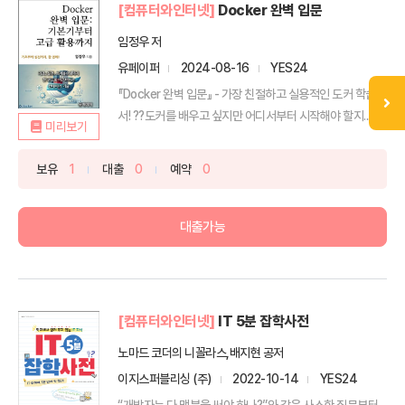
[컴퓨터와인터넷]
Docker 완벽 입문
임정우 저
유페이퍼
2024-08-16
YES24
『Docker 완벽 입문』 - 가장 친절하고 실용적인 도커 학습
서! ??도커를 배우고 싶지만 어디서부터 시작해야 할지...
미리보기
보유
1
대출
0
예약
0
대출가능
[컴퓨터와인터넷]
IT 5분 잡학사전
노마드 코더의 니꼴라스,배지현 공저
이지스퍼블리싱 (주)
2022-10-14
YES24
“개발자는 다 맥북을 써야 하나?”와 같은 사소한 질문부터