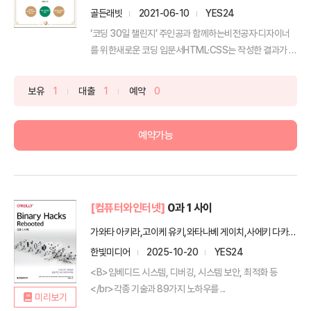
골든래빗
2021-06-10
YES24
‘코딩 30일 챌린지’ 주인공과 함께하는비전공자·디자이너
를 위한새로운 코딩 입문서HTML·CSS는 작성한 결과가 눈
에...
보유
1
대출
1
예약
0
예약가능
[컴퓨터와인터넷]
0과 1 사이
가와타 아키라,고이케 유키,와타나베 게이치,사에키 다카야,아라타 미즈키 공저/진명조 역
한빛미디어
2025-10-20
YES24
<B>임베디드 시스템, 디버깅, 시스템 보안, 최적화 등
</br>각종 기술과 89가지 노하우를 ...
미리보기