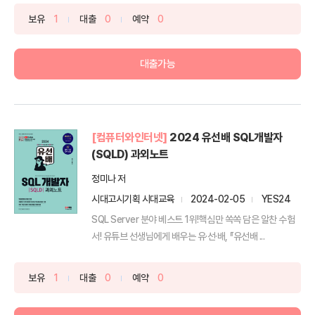
보유
1
대출
0
예약
0
대출가능
[컴퓨터와인터넷]
2024 유선배 SQL개발자
(SQLD) 과외노트
정미나 저
시대고시기획 시대교육
2024-02-05
YES24
SQL Server 분야 베스트 1위!핵심만 쏙쏙 담은 알찬 수험
서! 유튜브 선생님에게 배우는 유·선·배, 『유선배 ...
보유
1
대출
0
예약
0