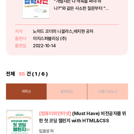
“개발자는 다 맥북을 써야 하
나?”와 같은 사소한 질문부터 “서
버가 대체 뭔지?”까지~♬전공자
와 비전공자 모두 알고 싶어 하는
질문을 5분 안에 해결해 주는 IT 잡
저자
노마드 코더의 니꼴라스,배지현 공저
학사전이 나왔다!IT 분야 직장에서
출판사
이지스퍼블리싱 (주)
일하는 나… 요즘 주변에 이상한 ...
출판일
2022-10-14
전체
55
건 ( 1 / 6 )
제목순
출판일순
대출가능도서
[컴퓨터와인터넷]
(Must Have) 비전공자를 위
한 첫 코딩 챌린지 with HTML&CSS
임효성 저