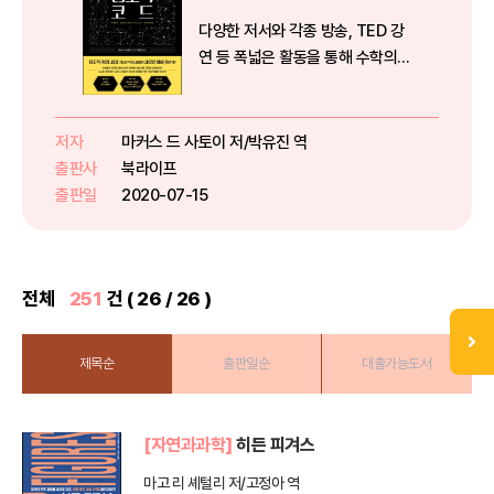
다양한 저서와 각종 방송, TED 강
연 등 폭넓은 활동을 통해 수학의
매력을 더 많은 이들에게 알리고 수
학적 사고가 가능하도록 도운 저자
마커스 드 사토이는 자신의 풍부한
저자
마커스 드 사토이 저/박유진 역
인문·예술 지식은 물론 방대하고 꼼
출판사
북라이프
꼼한 자료 조사를 바탕으로 ...
출판일
2020-07-15
전체
251
건 ( 26 / 26 )
제목순
출판일순
대출가능도서
[자연과과학]
히든 피겨스
마고 리 셰털리 저/고정아 역