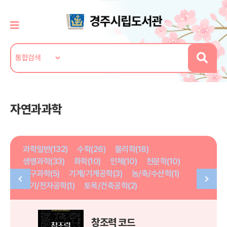
자연과과학
과학일반(132)
수학(26)
물리학(18)
생명과학(33)
화학(10)
인체(10)
천문학(10)
지구과학(5)
기계/기계공학(3)
농/축/수산학(1)
전기/전자공학(1)
토목/건축공학(2)
창조력 코드