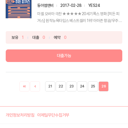
동아엠앤비
2017-02-28
YES24
미셸 오바마 극찬 ★★★★★20세기폭스 영화 [히든 피
겨스] 원작뉴욕타임스 베스트셀러 1위! 아마존 항공/우주 분
야 ...
보유
1
대출
0
예약
0
대출가능
21
22
23
24
25
26
개인정보처리방침
이메일무단수집거부