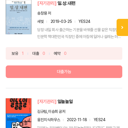
[자기관리]
일.상.내편
송창용 저
새빛
2019-03-25
YES24
당장 내일 회사 출근하는 기분을 바꿔줄 선물 같은 직장인
인문학 책대한민국 직장인 중에 아침에 일어나 설레는 마음
으로...
보유
1
대출
0
예약
0
대출가능
[자기관리]
일놀놀일
김규림,이승희 공저
웅진지식하우스
2022-11-18
YES24
“이제는 워라밸이 아니라 일놀놀일입니다”일도 잘하고 재