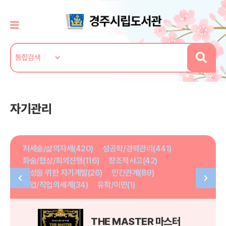
자기관리
처세술/삶의자세(420)
성공학/경력관리(441)
화술/협상/회의진행(116)
창조적사고(42)
여성을 위한 자기계발(26)
인간관계(89)
취업/직업의세계(34)
유학/이민(1)
THE MASTER 마스터