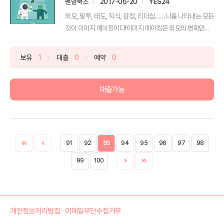
팬덤북스
2017-06-20
YES24
외모, 말투, 태도, 지식, 감정, 리더십……나를 나타내는 모든
것이 이미지 메이킹이다!이미지 메이킹은 외모의 변화만...
보유
1
대출
0
예약
0
대출가능
91
92
93
94
95
96
97
98
99
100
개인정보처리방침
이메일무단수집거부