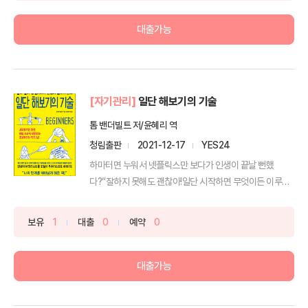
대출가능
[자기관리]
일단 해보기의 기술
톰 밴더빌트 저/윤혜리 역
청림출판
2021-12-17
YES24
하마터면 누워서 넷플릭스만 보다가 인생이 끝날 뻔했
다?“잘하지 못해도 괜찮아!일단 시작하면 무엇이든 이루어
지는 마법이...
보유
1
대출
0
예약
0
대출가능