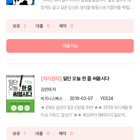
밌게도 살고 싶은 당신의 생각을 행동으로 이끌어줄 책!일과
삶을...
보유
2
대출
0
예약
0
대출가능
[자기관리]
일단 오늘 한 줄 써봅시다
김민태 저
비즈니스북스
2019-02-07
YES24
★ 《메모 습관의 힘》 신정철 추천! ★★ 2019 자기계발 핫
이슈 키워드 ‘글쓰기’ ★★ 메모부터 SNS까지 일상적...
보유
1
대출
0
예약
0