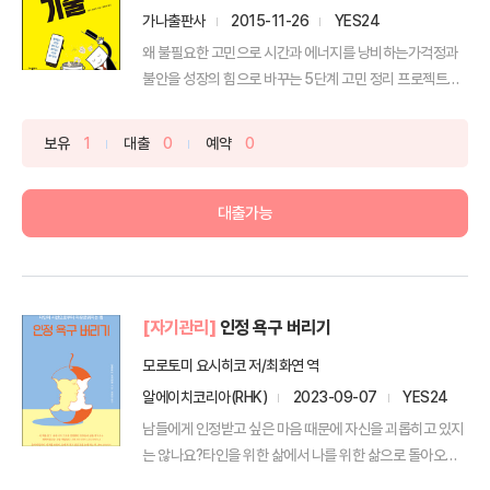
가나출판사
2015-11-26
YES24
왜 불필요한 고민으로 시간과 에너지를 낭비하는가걱정과
불안을 성장의 힘으로 바꾸는 5단계 고민 정리 프로젝트세
상에 고...
보유
1
대출
0
예약
0
대출가능
[자기관리]
인정 욕구 버리기
모로토미 요시히코 저/최화연 역
알에이치코리아(RHK)
2023-09-07
YES24
남들에게 인정받고 싶은 마음 때문에 자신을 괴롭히고 있지
는 않나요?타인을 위한 삶에서 나를 위한 삶으로 돌아오는
순간...