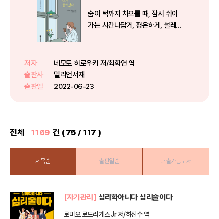
숨이 턱까지 차오를 때, 잠시 쉬어
가는 시간나답게, 평온하게, 설레는
인생을 살아가는 법“이 정도면 행
복해야 하는데, 행복하다는 기분은
들지 않아요. 굳이 말하자면 행복한
저자
네모토 히로유키 저/최화연 역
편이라고 할 수 있죠.” 우리는 왜 당
출판사
밀리언서재
당하게 세상을 향해 “나...
출판일
2022-06-23
전체
1169
건 ( 75 / 117 )
제목순
출판일순
대출가능도서
[자기관리]
심리학아니다 심리술이다
로미오 로드리게스 Jr 저/하진수 역