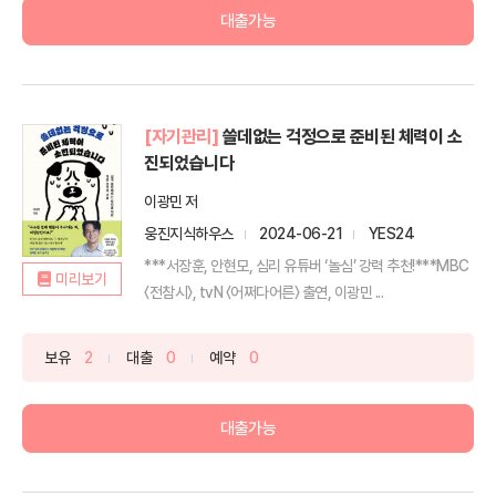
대출가능
[자기관리]
쓸데없는 걱정으로 준비된 체력이 소
진되었습니다
이광민 저
웅진지식하우스
2024-06-21
YES24
***서장훈, 안현모, 심리 유튜버 ‘놀심’ 강력 추천!***MBC
미리보기
〈전참시〉, tvN 〈어쩌다어른〉 출연, 이광민 ...
보유
2
대출
0
예약
0
대출가능