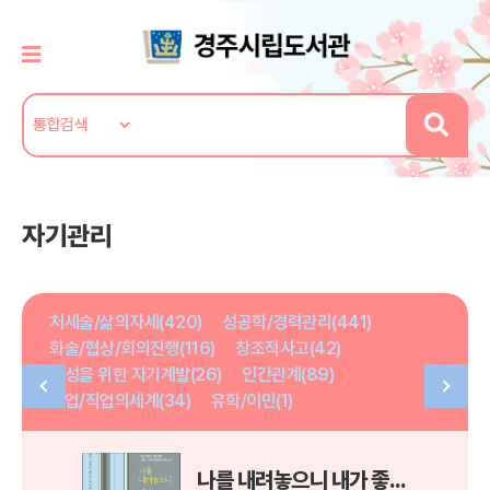
자기관리
처세술/삶의자세(420)
성공학/경력관리(441)
화술/협상/회의진행(116)
창조적사고(42)
여성을 위한 자기계발(26)
인간관계(89)
취업/직업의세계(34)
유학/이민(1)
나를 내려놓으니 내가 좋아졌다