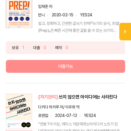
임재춘 저
반니
2020-02-15
YES24
쉽고, 정확하고, 간편한 글쓰기 전략!『쓰기의 공식, 프렙!
(Prep)』은 빠른 시간에 좋은 글을 쓸 수 있는 쓰기의...
보유
1
대출
0
예약
0
대출가능
[자기관리]
쓰지 않으면 아이디어는 사라진다
다카다 히카루 저/ 이주희 역
포텐업
2024-07-12
YES24
“연봉 1억 이상, 에이스 직원에게는아이디어 노트가 있
다!”최상의 아이디어를 끌어내는 메모 발상법***아마존 종