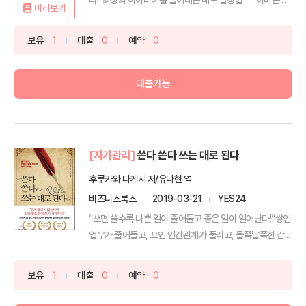
미리보기
합 2...
보유
1
대출
0
예약
0
대출가능
[자기관리]
쓴다 쓴다 쓰는 대로 된다
후루카와 다케시 저/유나현 역
비즈니스북스
2019-03-21
YES24
“쓰면 쓸수록 나쁜 일이 줄어들고 좋은 일이 일어난다!”쌓인
업무가 줄어들고, 꼬인 인간관계가 풀리고, 들쭉날쭉한 감...
보유
1
대출
0
예약
0