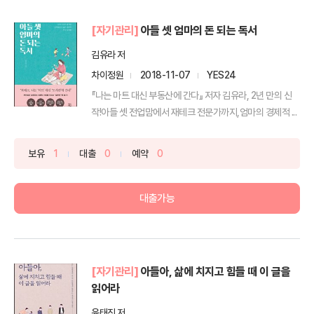
[자기관리]
아들 셋 엄마의 돈 되는 독서
김유라 저
차이정원
2018-11-07
YES24
『나는 마트 대신 부동산에 간다』 저자 김유라, 2년 만의 신
작!아들 셋 전업맘에서 재테크 전문가까지,엄마의 경제적 ...
보유
1
대출
0
예약
0
대출가능
[자기관리]
아들아, 삶에 치지고 힘들 때 이 글을
읽어라
윤태진 저