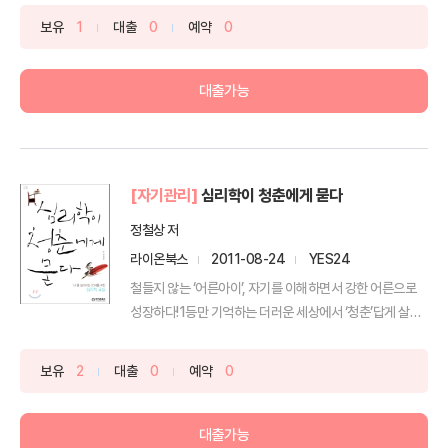
보유
1
대출
0
예약
0
대출가능
[자기관리]
심리학이 청춘에게 묻다
정철상 저
라이온북스
2011-08-24
YES24
철들지 않는 ‘어른아이’, 자기를 이해하면서 강한 어른으로
성장하다!1등만 기억하는 더러운 세상에서 ‘청춘’답게 살
아...
보유
2
대출
0
예약
0
대출가능