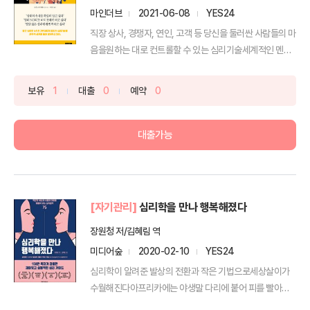
마인더브
2021-06-08
YES24
직장 상사, 경쟁자, 연인, 고객 등 당신을 둘러싼 사람들의 마
음을원하는 대로 컨트롤할 수 있는 심리기술세계적인 멘
탈...
보유
1
대출
0
예약
0
대출가능
[자기관리]
심리학을 만나 행복해졌다
장원청 저/김혜림 역
미디어숲
2020-02-10
YES24
심리학이 알려준 발상의 전환과 작은 기법으로세상살이가
수월해진다아프리카에는 야생말 다리에 붙어 피를 빨아먹
는 박쥐가 ...