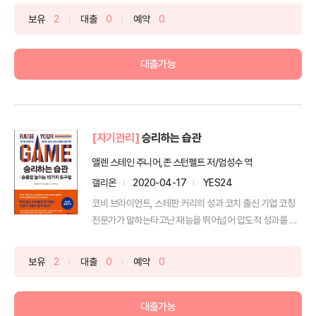
보유
2
대출
0
예약
0
대출가능
[자기관리]
승리하는 습관
앨렌 스테인 주니어,존 스턴펠트 저/엄성수 역
갤리온
2020-04-17
YES24
코비 브라이언트, 스테판 커리의 성과 코치 출신 기업 코칭
전문가가 말하는타고난 재능을 뛰어넘어 압도적 성과를 만
드는...
보유
2
대출
0
예약
0
대출가능