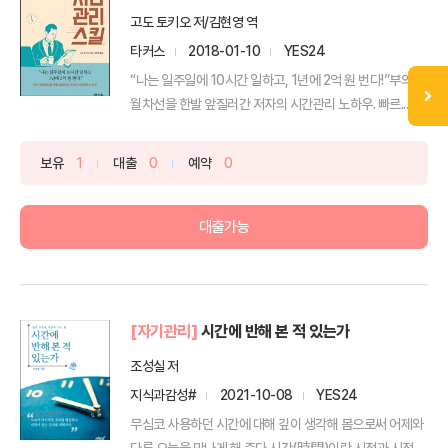
고도 토키오 저/김현영 역
타커스
2018-01-10
YES24
“나는 일주일에 10시간 일하고, 1년에 2억 원 번다!”부의 추
월차선을 한발 앞질러간 저자의 시간관리 노하우. 빠르...
보유
1
대출
0
예약
0
대출가능
[자기관리]
시간에 반해 본 적 있는가
조성실 저
지식과감성#
2021-10-08
YES24
무심코 사용하던 시간에 대해 깊이 생각해 봄으로써 어제와
다른 오늘을 만나게 해 준다.시간(時間)이란 시점과 시점