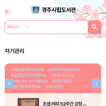
자기관리
처세술/삶의자세(420)
성공학/경력관리(441)
화술/협상/회의진행(116)
창조적사고(42)
여성을 위한 자기계발(26)
인간관계(89)
취업/직업의세계(34)
유학/이민(1)
조셉 머피 52주간 긍정 확언 잠재의식의 힘