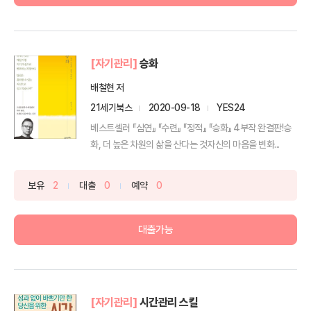
[자기관리]
승화
배철현 저
21세기북스
2020-09-18
YES24
베스트셀러 『심연』 『수련』 『정적』 『승화』 4부작 완결판!승
화, 더 높은 차원의 삶을 산다는 것자신의 마음을 변화...
보유
2
대출
0
예약
0
대출가능
[자기관리]
시간관리 스킬