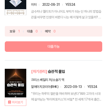
이터
2022-08-31
YES24
금수저나 엘리트가 아니어도 부자가 되는 단 하나의 방법습
관을 바꾸면 인생이 바뀐다 나는 왜 이렇게 살고 있을까? 금
수...
보유
1
대출
0
예약
0
대출가능
[자기관리]
습관적 몰입
크리스 베일리 저/소슬기 역
알에이치코리아(RHK)
2023-09-13
YES24
“우리는 하루의 절반을 허비하며 보낸다”AI와 고자극 시대
에 살아남는 ‘하이퍼포커스’의 비밀* 전 세계 17개국 출간...
미리보기