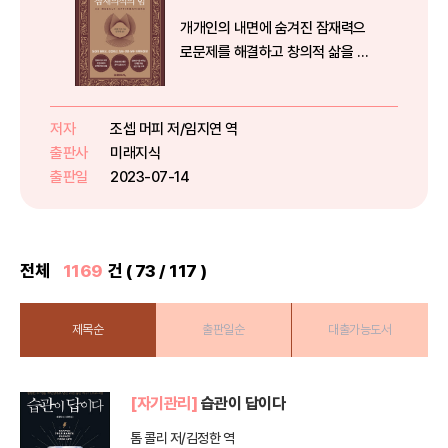
개개인의 내면에 숨겨진 잠재력으
로문제를 해결하고 창의적 삶을 사
는 비법 조셉 머피는 철학, 법학 박
사, 교육자, 저술가, 정신 법칙에 관
한 세계적인 권위자이다. 그는 자기
저자
조셉 머피 저/임지연 역
계발, 신비주의, 정신적인 치유, 성
출판사
미래지식
공, 부와 풍요, 인간의 잠...
출판일
2023-07-14
전체
1169
건 ( 73 / 117 )
제목순
출판일순
대출가능도서
[자기관리]
습관이 답이다
톰 콜리 저/김정한 역