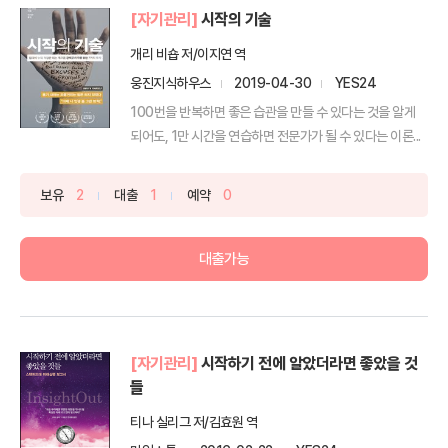
[자기관리]
시작의 기술
개리 비숍 저/이지연 역
웅진지식하우스
2019-04-30
YES24
100번을 반복하면 좋은 습관을 만들 수 있다는 것을 알게
되어도, 1만 시간을 연습하면 전문가가 될 수 있다는 이론...
보유
2
대출
1
예약
0
대출가능
[자기관리]
시작하기 전에 알았더라면 좋았을 것
들
티나 실리그 저/김효원 역