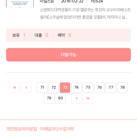
마일스톤
2016-02-22
YES24
스탠퍼드대학생들이 가장 열광하는 명강의 교수이자베스트
셀러《스무살에 알았더라면 좋았을 것들》의 저자티나 실리
그의 16년...
보유
1
대출
0
예약
0
대출가능
71
72
73
74
75
76
77
78
79
80
개인정보처리방침
이메일무단수집거부