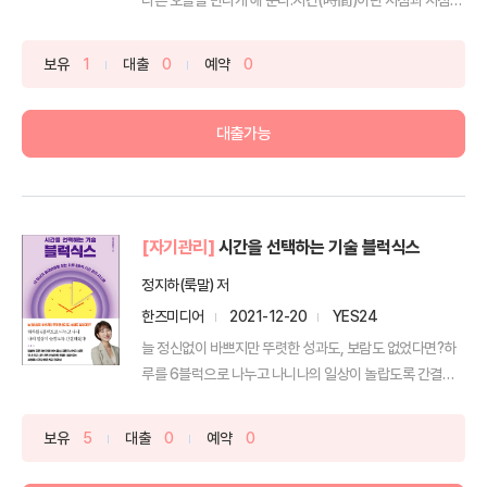
사...
보유
1
대출
0
예약
0
대출가능
[자기관리]
시간을 선택하는 기술 블럭식스
정지하(룩말) 저
한즈미디어
2021-12-20
YES24
늘 정신없이 바쁘지만 뚜렷한 성과도, 보람도 없었다면?하
루를 6블럭으로 나누고 나니나의 일상이 놀랍도록 간결해
졌다!텀...
보유
5
대출
0
예약
0