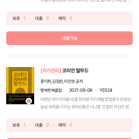
다. 매...
보유
1
대출
0
예약
0
대출가능
[자기관리]
코리안 탈무드
홍익희,김정완,이민영 공저
행복한북클럽
2021-06-08
YES24
대한민국의 미래를 바꿀 한국형 자기계발 방법론의 탄생오
늘날 세계를 이끄는 유대인들은 너나할 것 없이 자신의 성공
비결...
보유
1
대출
0
예약
0