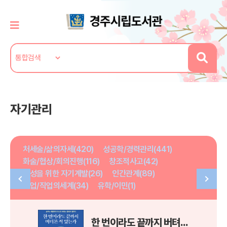
자기관리
처세술/삶의자세(420)
성공학/경력관리(441)
화술/협상/회의진행(116)
창조적사고(42)
여성을 위한 자기계발(26)
인간관계(89)
취업/직업의세계(34)
유학/이민(1)
한 번이라도 끝까지 버텨본 적 있는가