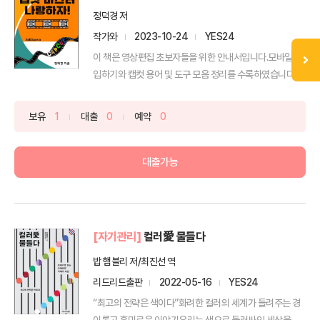
정덕경 저
작가와
2023-10-24
YES24
이 책은 영상편집 초보자들을 위한 안내서입니다.모바일 가
입하기와 캡컷 용어 및 도구 모음 정리를 수록하였습니다.영
상편...
보유
1
대출
0
예약
0
대출가능
[자기관리]
컬러愛 물들다
밥 햄블리 저/최진선 역
리드리드출판
2022-05-16
YES24
“최고의 전략은 색이다”화려한 컬러의 세계가 들려주는 경
이롭고 흥미로운 이야기우리는 색으로 둘러싸인 세상을 산