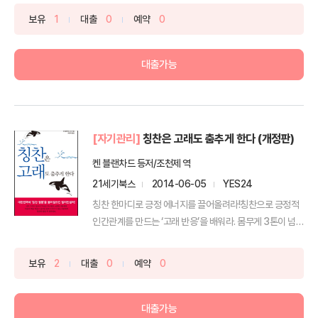
보유
1
대출
0
예약
0
대출가능
[자기관리]
칭찬은 고래도 춤추게 한다 (개정판)
켄 블랜차드 등저/조천제 역
21세기북스
2014-06-05
YES24
칭찬 한마디로 긍정 에너지를 끌어올려라!칭찬으로 긍정적
인간관계를 만드는 ‘고래 반응’을 배워라. 몸무게 3톤이 넘
는...
보유
2
대출
0
예약
0
대출가능