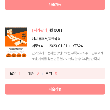
대출가능
[자기관리]
큇 QUIT
애니 듀크 저/고현석 역
세종서적
2023-01-31
YES24
끈기 있게 도전하는 것만으로는 부족하다자주 그만두고 새
로운 기회를 찾는 법을 알아야 성공할 수 있다!출간 즉시
202...
보유
1
대출
0
예약
0
대출가능