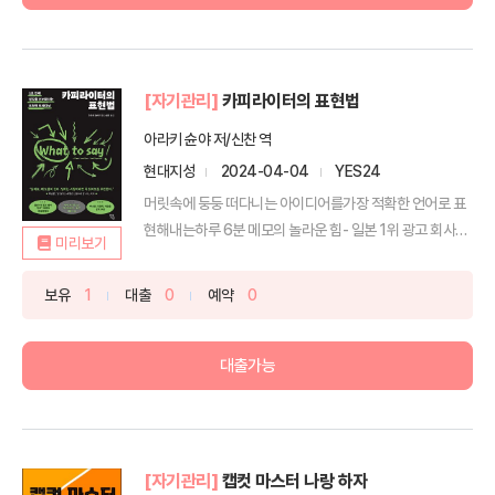
[자기관리]
카피라이터의 표현법
아라키 슌야 저/신찬 역
현대지성
2024-04-04
YES24
머릿속에 둥둥 떠다니는 아이디어를가장 적확한 언어로 표
현해내는하루 6분 메모의 놀라운 힘- 일본 1위 광고 회사
미리보기
‘덴...
보유
1
대출
0
예약
0
대출가능
[자기관리]
캡컷 마스터 나랑 하자