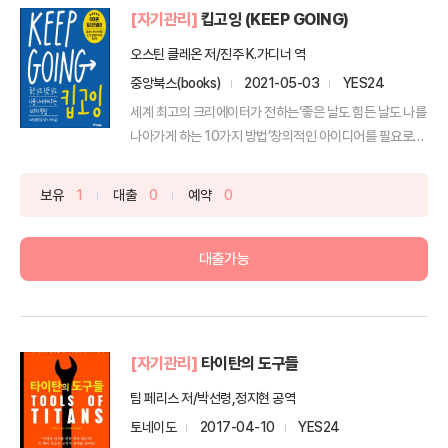
[자기관리]
킵고잉 (KEEP GOING)
오스틴 클레온 저/진주 K.가디너 역
중앙북스(books)
2021-05-03
YES24
세계 최고의 크리에이터가 전하는‘좋은 날도 힘든 날도 나를
나아가게 하는 10가지 방법’창의적인 아이디어를 필요로
하...
보유
1
대출
0
예약
0
대출가능
[자기관리]
타이탄의 도구들
팀 페리스 저/박선령,정지현 공역
토네이도
2017-04-10
YES24