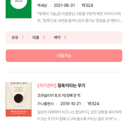
책세상
2021-08-31
YES24
『침묵의 기술』은 마음챙김 수행을 꾸준히 해온 저자가 터득
한, ‘침묵’으로 내면을 들여다보고 챙기는 방법을 공개한다....
보유
1
대출
0
예약
0
대출가능
[자기관리]
침묵이라는 무기
코르넬리아 토프 저/장혜경 역
가나출판사
2019-10-21
YES24
일상의 대화부터 비즈니스 협상까지, 모든 상황을 유리하게
이끄는 51가지 침묵 도구비울수록 커지는 말의 무게“나는
너...