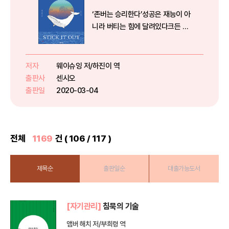
‘존버는 승리한다’성공은 재능이 아
니라 버티는 힘에 달려있다크든 작
든 목표를 이루어내는 사람과 그렇
지 못한 사람에게는 분명한 차이가
있는데, 그것은 바로 포기하지 않고
저자
웨이슈잉 저/하진이 역
저
끝까지 버티는 힘이라고 주장하는
출판사
센시오
출
책이 출간됐다.다이어트, 영어, ...
출판일
2020-03-04
출
전체
1169
건 ( 106 / 117 )
제목순
출판일순
대출가능도서
[자기관리]
침묵의 기술
앰버 해치 저/부희령 역