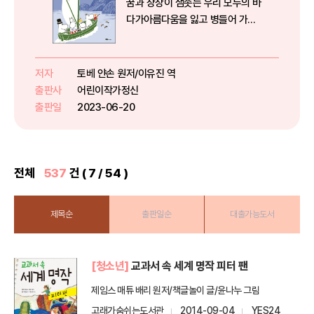
꿈과 상상이 샘솟는 우리 모두의 바
다가아름다움을 잃고 병들어 가요!
우리에게 바다가 없다면 어떨까요?
수영도, 낚시도 할 수 없고, 예쁜 조
가비를 줍지도, 배를 타고 흥미진진
저자
토베 얀손 원저/이유진 역
한 모험을 떠날 수도 없겠지요! 등
출판사
어린이작가정신
대섬으로 항해를 나선 무민 ...
출판일
2023-06-20
전체
537
건 ( 7 / 54 )
제목순
출판일순
대출가능도서
[청소년]
교과서 속 세계 명작 피터 팬
제임스 매튜 배리 원저/책글놀이 글/윤나누 그림
고래가숨쉬는도서관
2014-09-04
YES24