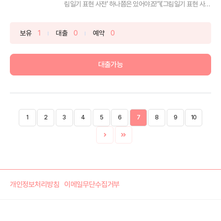
림일기 표현 사전’ 하나쯤은 있어야죠!”《그림일기 표현 사
전...
보유
1
대출
0
예약
0
대출가능
1
2
3
4
5
6
7
8
9
10
개인정보처리방침
이메일무단수집거부