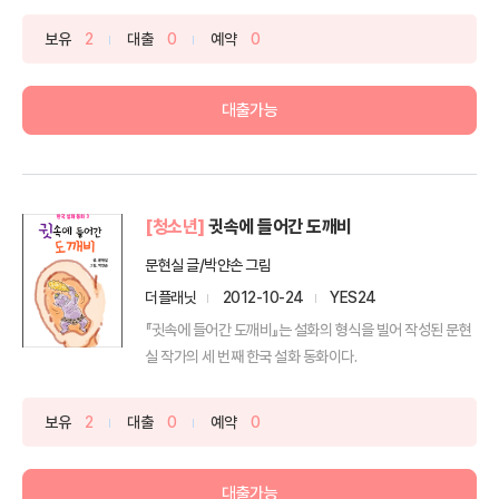
보유
2
대출
0
예약
0
대출가능
[청소년]
귓속에 들어간 도깨비
문현실 글/박얀손 그림
더플래닛
2012-10-24
YES24
『귓속에 들어간 도깨비』는 설화의 형식을 빌어 작성된 문현
실 작가의 세 번째 한국 설화 동화이다.
보유
2
대출
0
예약
0
대출가능