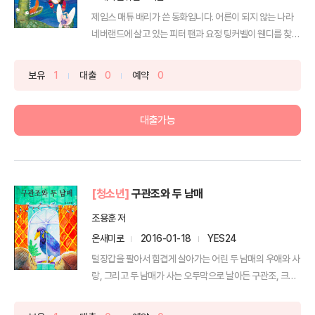
제임스 매튜 배리가 쓴 동화입니다. 어른이 되지 않는 나라
네버랜드에 살고 있는 피터 팬과 요정 팅커벨이 웬디를 찾
아...
보유
1
대출
0
예약
0
대출가능
[청소년]
구관조와 두 남매
조용훈 저
온새미로
2016-01-18
YES24
털장갑을 팔아서 힘겹게 살아가는 어린 두 남매의 우애와 사
랑, 그리고 두 남매가 사는 오두막으로 날아든 구관조, 크
리...