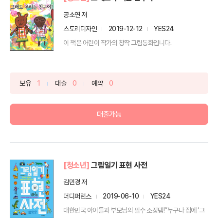
공소연 저
스토리디자인
2019-12-12
YES24
이 책은 어린이 작가의 창작 그림동화입니다.
보유
1
대출
0
예약
0
대출가능
[청소년]
그림일기 표현 사전
김민경 저
더디퍼런스
2019-06-10
YES24
대한민국 아이들과 부모님의 필수 소장템!“누구나 집에 ‘그