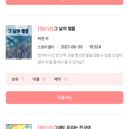
[청소년]
그 날의 별들
허캔 저
스토리셀러
2021-06-30
YES24
엄마와 나간 밤 산책. 손을 뻗으면 별을 잡을 수 있을 것 같아.
엄마 저 별 좀 따다 줄 수 있어요?
보유
1
대출
0
예약
0
대출가능
[청소년]
그래도 우리는 친구야