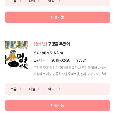
보유
1
대출
0
예약
0
대출가능
[청소년]
구멍을 주웠어
켈리 캔비 저/이상희 역
소원나무
2019-02-20
YES24
구멍을 주운 찰리가 구멍이 필요한 새 주인을 찾아 나서는,
세상에서 가장 엉뚱하지만 흥미로운 진짜 구멍 이야기!어느
날...
보유
1
대출
0
예약
0
대출가능