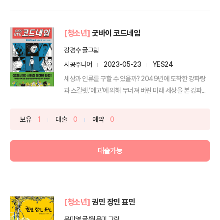
[청소년]
굿바이 코드네임
강경수 글그림
시공주니어
2023-05-23
YES24
세상과 인류를 구할 수 있을까? 2049년에 도착한 강파랑
과 스칼렛.‘에고’에 의해 무너져 버린 미래 세상을 본 강파...
보유
1
대출
0
예약
0
대출가능
[청소년]
권민 장민 표민
문미영 글/원유미 그림