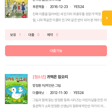
푸른책들
2016-12-23
YES24
진짜 이름을 잃어버린 세 민지의 좌충우돌 성장기! 학창 시
절, 나와 똑같은 이름의 친구와 같은 반이 되어 본 적이 있...
보유
1
대출
0
예약
0
대출가능
[청소년]
귀먹은 집오리
방정환 저/박얀손 그림
더플래닛
2012-11-30
YES24
그림과 함께 읽는 방정환 동화 시리즈는 어린이날을 만든 아
동문학가 소파 방정환 선생님의 동화에 박얀손 작가의 아기
자기...