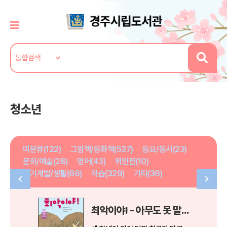
청소년
미분류(122)
그림책/동화책(537)
동요/동시(23)
문화/예술(28)
영어(43)
위인전(10)
자기계발/생활(66)
학습(329)
기타(36)
최악이야! - 아무도 못 말리는 책읽기 시리즈 032