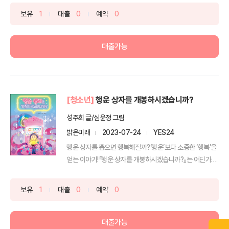
보유
1
대출
0
예약
0
대출가능
[청소년]
행운 상자를 개봉하시겠습니까?
성주희 글/심윤정 그림
밝은미래
2023-07-24
YES24
행운 상자를 뽑으면 행복해질까?‘행운’보다 소중한 ‘행복’을
얻는 이야기!『행운 상자를 개봉하시겠습니까?』는 어딘가
에...
보유
1
대출
0
예약
0
대출가능