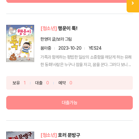
[청소년]
행운이 툭!
한영미 글/보라 그림
봄마중
2023-10-20
YES24
가족과 함께하는 평범한 일상의 소중함을 깨닫게 하는 유쾌
한 동화!사람은 누구나 잠을 자고, 꿈을 꾼다. 그러다 보니 ...
보유
1
대출
0
예약
0
대출가능
[청소년]
호러 문방구