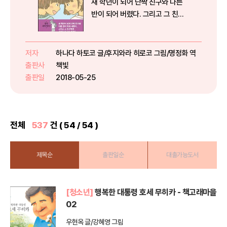
새 학년이 되어 단짝 친구와 다른
반이 되어 버렸다. 그리고 그 친구
에게 새로운 친구가 생겼다…….봄
방학이 끝나고 3학년이 되는 나쓰
미는 단짝 친구와 같은 반이 되길
저자
하나다 하토코 글/후지와라 히로코 그림/명정화 역
바랐지만 다른 반이 되고, 호랑이
출판사
책빛
선생님이 담임선생님이 되어 최악
출판일
2018-05-25
입...
전체
537
건 ( 54 / 54 )
제목순
출판일순
대출가능도서
[청소년]
행복한 대통령 호세 무히카 - 책고래마을
02
우현옥 글/강혜영 그림