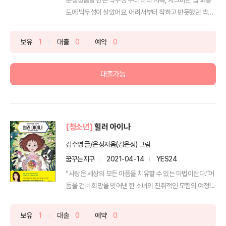
도에 박두성이 살았어요. 어려서부터 착하고 반듯했던 박두
성...
보유
1
대출
0
예약
0
대출가능
[청소년]
힐러 아이나
김수영 글/은정지음(김은정) 그림
꿈꾸는지구
2021-04-14
YES24
“사랑은 세상의 모든 아픔을 치유할 수 있는 마법이란다.”어
둠을 건너 희망을 빚어낸 한 소녀의 진취적인 모험의 여정!...
보유
1
대출
0
예약
0