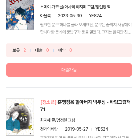
소메야 가코 글/아사히 하지메 그림/정인영 역
아울북
2023-05-30
YES24
필요한 문구 하나를 골라 보세요단, 문구는 끝까지 사용해야
합니다한 동네에 문방구가 문을 열었다. 크지는 않지만 친
절...
보유
2
대출
0
예약
0
대출가능
[청소년]
훈맹정음 할아버지 박두성 - 바람그림책
71
최지혜 글/엄정원 그림
천개의바람
2019-05-27
YES24
훈맹정음을 만든 박두성 우리 나라 서쪽, 자그마한 섬 교동