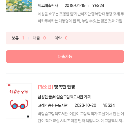
책고래출판사
2018-01-19
YES24
세상을 바꾸는 조용한 힘!가난하지만 행복한 대통령 호세 무
히카무히카는 대통령이 된 뒤, 누릴 수 있는 많은 것과 가질...
보유
1
대출
0
예약
0
대출가능
[청소년]
행복한 안경
남상현 글/바람숲그림책도서관 기획
고래가숨쉬는도서관
2023-10-20
YES24
바람숲그림책도서관 ‘어린이 그림책 작가 교실’에서 만든 어
린이 작가 교실 시리즈 아홉 번째 책입니다. 이 그림책의 저...