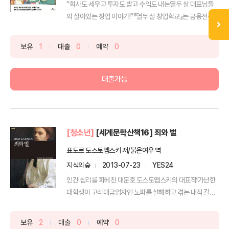
“회사도 세우고 투자도 받고 수익도 내는열두 살 대표님들
의 살아있는 창업 이야기!”『열두 살 창업학교』는 금융전문
가이...
보유
1
대출
0
예약
0
대출가능
[청소년]
[세계문학산책16] 죄와 벌
표도르 도스토옙스키 저/붉은여우 역
지식의숲
2013-07-23
YES24
인간 심리를 파헤친 대문호 도스토옙스키의 대표작!가난한
대학생이 고리대금업자인 노파를 살해하고 겪는 내적 갈등
을 그린...
보유
2
대출
0
예약
0