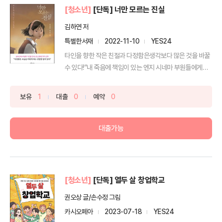
[청소년]
[단독] 너만 모르는 진실
김하연 저
특별한서재
2022-11-10
YES24
타인을 향한 작은 친절과 다정함은생각보다 많은 것을 바꿀
수 있다!“내 죽음에 책임이 있는 엔지 시네마 부원들에게
편...
보유
1
대출
0
예약
0
대출가능
[청소년]
[단독] 열두 살 창업학교
권오상 글/손수정 그림
카시오페아
2023-07-18
YES24