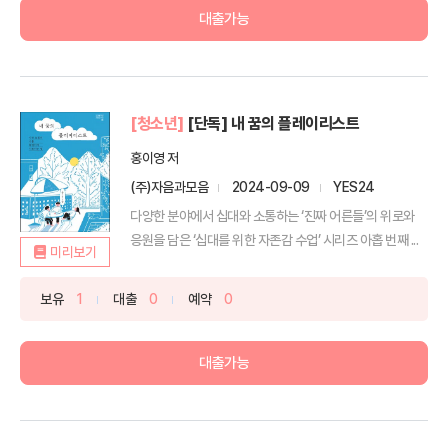
대출가능
[청소년]
[단독] 내 꿈의 플레이리스트
홍이영 저
(주)자음과모음
2024-09-09
YES24
다양한 분야에서 십대와 소통하는 ‘진짜 어른들’의 위로와
응원을 담은 ‘십대를 위한 자존감 수업’ 시리즈 아홉 번째 ...
미리보기
보유
1
대출
0
예약
0
대출가능