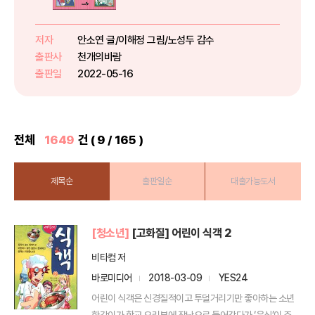
기까지 화가의 말 한마디를 통해 미
술 사조의 변화를 다루었어요. 레오
나르도 다빈치, 클로드 모네, 빈센
저자
안소연 글/이해정 그림/노성두 감수
트 반고흐, 파블로 피카소 등 새로
출판사
천개의바람
운 미술 경향을 만들어 낸 11명의...
출판일
2022-05-16
전체
1649
건 ( 9 / 165 )
제목순
출판일순
대출가능도서
[청소년]
[고화질] 어린이 식객 2
비타컴 저
바로미디어
2018-03-09
YES24
어린이 식객은 신경질적이고 투덜거리기만 좋아하는 소년
한강이가 학교 요리부에 장난으로 들어갔다가 ‘음식’이 주는