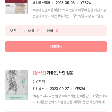
베리타스알파
2015-09-08
YES24
수능이 변별력을 잃음으로써 논술의 비중이 훨씬 커진 지금
논술의 바탕이 되는 책읽기는 그 중요성을 새삼 강조할 필요
가...
보유
1
대출
0
예약
0
대출가능
[청소년]
가끔은, 느린 걸음
김병훈 저
진선북스
2023-09-27
YES24
"무심코 지나치는 일상 속에서 채집한 아름답고 소중한 기억
의 조각들한 편의 시처럼 순간을 기록해 온 한 사진가의 에
세...