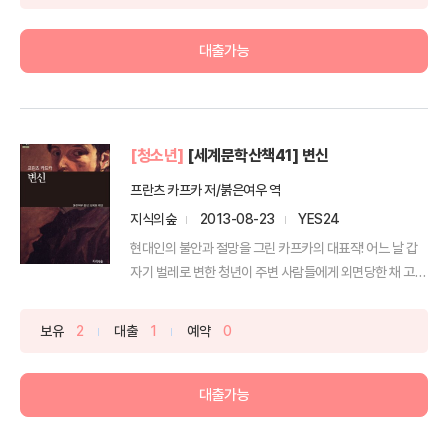
대출가능
[청소년]
[세계문학산책41] 변신
프란츠 카프카 저/붉은여우 역
지식의숲
2013-08-23
YES24
현대인의 불안과 절망을 그린 카프카의 대표작! 어느 날 갑
자기 벌레로 변한 청년이 주변 사람들에게 외면당한 채 고독
하...
보유
2
대출
1
예약
0
대출가능