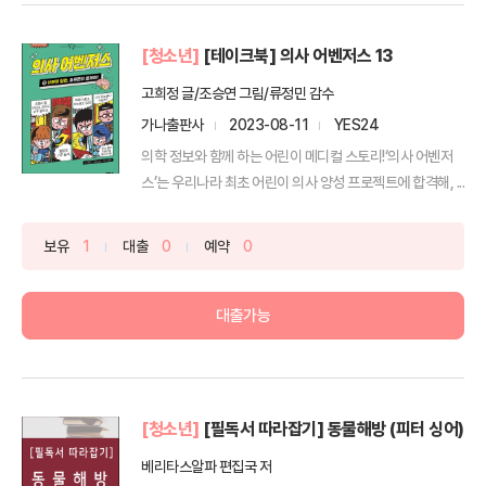
[청소년]
[테이크북] 의사 어벤저스 13
고희정 글/조승연 그림/류정민 감수
가나출판사
2023-08-11
YES24
의학 정보와 함께 하는 어린이 메디컬 스토리!‘의사 어벤저
스’는 우리나라 최초 어린이 의사 양성 프로젝트에 합격해, ...
보유
1
대출
0
예약
0
대출가능
[청소년]
[필독서 따라잡기] 동물해방 (피터 싱어)
베리타스알파 편집국 저