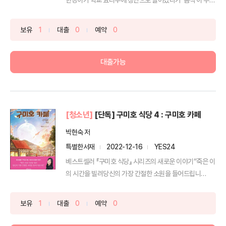
감동...
보유
1
대출
0
예약
0
대출가능
[청소년]
[단독] 구미호 식당 4 : 구미호 카페
박현숙 저
특별한서재
2022-12-16
YES24
베스트셀러 『구미호 식당』 시리즈의 새로운 이야기“죽은 이
의 시간을 빌려당신의 가장 간절한 소원을 들어드립니
다!”보름...
보유
1
대출
0
예약
0